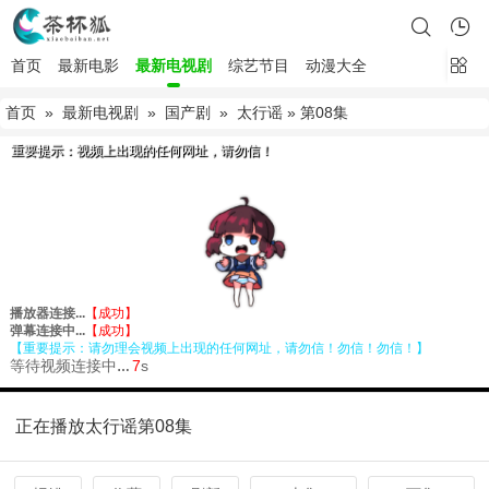
首页
最新电影
最新电视剧
综艺节目
动漫大全
首页
»
最新电视剧
»
国产剧
»
太行谣
» 第08集
正在播放太行谣第08集