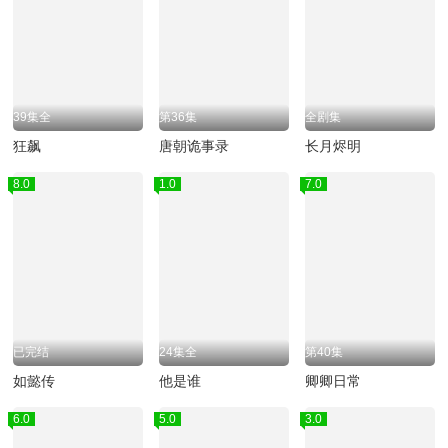
39集全
第36集
全剧集
狂飙
唐朝诡事录
长月烬明
8.0
1.0
7.0
已完结
24集全
第40集
如懿传
他是谁
卿卿日常
6.0
5.0
3.0