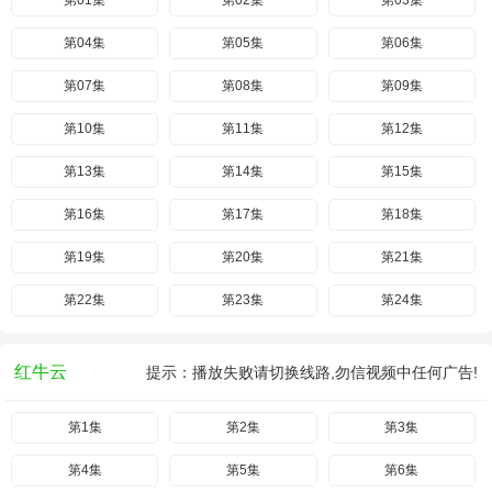
第01集
第02集
第03集
第04集
第05集
第06集
第07集
第08集
第09集
第10集
第11集
第12集
第13集
第14集
第15集
第16集
第17集
第18集
第19集
第20集
第21集
第22集
第23集
第24集
红牛云
提示：播放失败请切换线路,勿信视频中任何广告!
第1集
第2集
第3集
第4集
第5集
第6集