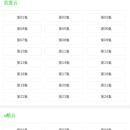
百度云
第01集
第02集
第03集
第04集
第05集
第06集
第07集
第08集
第09集
第10集
第11集
第12集
第13集
第14集
第15集
第16集
第17集
第18集
第19集
第20集
第21集
第22集
第23集
第24集
u酷云