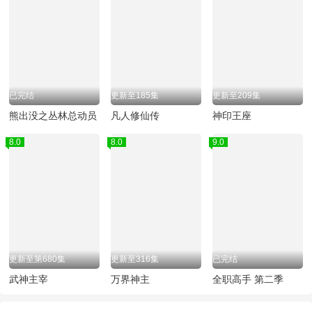
已完结
更新至185集
更新至209集
熊出没之丛林总动员
凡人修仙传
神印王座
8.0
8.0
9.0
更新至第680集
更新至316集
已完结
武神主宰
万界神主
全职高手 第二季