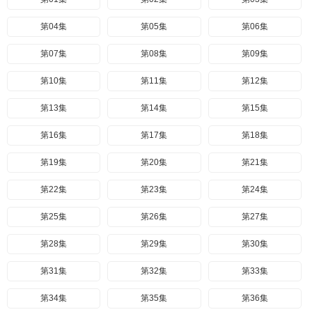
第04集
第05集
第06集
第07集
第08集
第09集
第10集
第11集
第12集
第13集
第14集
第15集
第16集
第17集
第18集
第19集
第20集
第21集
第22集
第23集
第24集
第25集
第26集
第27集
第28集
第29集
第30集
第31集
第32集
第33集
第34集
第35集
第36集