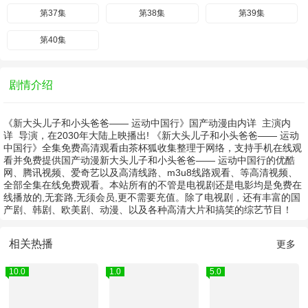
第37集
第38集
第39集
第40集
剧情介绍
《新大头儿子和小头爸爸—— 运动中国行》国产动漫由
内详
主演
内
详
导演，在2030年大陆上映播出! 《新大头儿子和小头爸爸—— 运动
中国行》全集免费高清观看由茶杯狐收集整理于网络，支持手机在线观
看并免费提供国产动漫新大头儿子和小头爸爸—— 运动中国行的优酷
网、腾讯视频、爱奇艺以及高清线路、m3u8线路观看、等高清视频、
全部全集在线免费观看。本站所有的不管是电视剧还是电影均是免费在
线播放的,无套路,无须会员,更不需要充值。除了电视剧，还有丰富的国
产剧、韩剧、欧美剧、动漫、以及各种高清大片和搞笑的综艺节目！
相关热播
更多
10.0
1.0
5.0