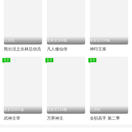
已完结
更新至186集
更新至209集
熊出没之丛林总动员
凡人修仙传
神印王座
8.0
8.0
9.0
更新至681集
更新至316集
已完结
武神主宰
万界神主
全职高手 第二季