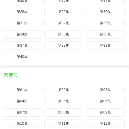
第25集
第26集
第27集
第28集
第29集
第30集
第31集
第32集
第33集
第34集
第35集
第36集
第37集
第38集
第39集
第40集
百度云
第01集
第02集
第03集
第04集
第05集
第06集
第07集
第08集
第09集
第10集
第11集
第12集