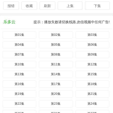
报错
收藏
刷新
上集
下集
乐多云
提示：播放失败请切换线路,勿信视频中任何广告!
第01集
第02集
第03集
第04集
第05集
第06集
第07集
第08集
第09集
第10集
第11集
第12集
第13集
第14集
第15集
第16集
第17集
第18集
第19集
第20集
第21集
第22集
第23集
第24集