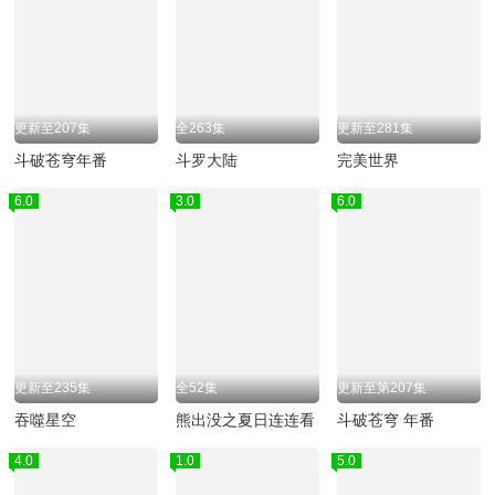
更新至207集
全263集
更新至281集
斗破苍穹年番
斗罗大陆
完美世界
6.0
3.0
6.0
更新至235集
全52集
更新至第207集
吞噬星空
熊出没之夏日连连看
斗破苍穹 年番
4.0
1.0
5.0