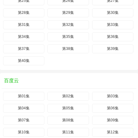
第25集
第26集
第27集
第28集
第29集
第30集
第31集
第32集
第33集
第34集
第35集
第36集
第37集
第38集
第39集
第40集
百度云
第01集
第02集
第03集
第04集
第05集
第06集
第07集
第08集
第09集
第10集
第11集
第12集