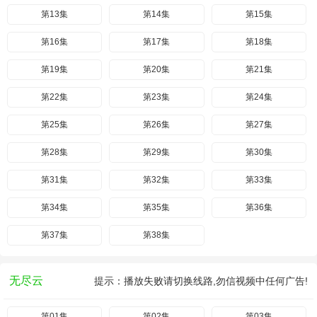
第13集
第14集
第15集
第16集
第17集
第18集
第19集
第20集
第21集
第22集
第23集
第24集
第25集
第26集
第27集
第28集
第29集
第30集
第31集
第32集
第33集
第34集
第35集
第36集
第37集
第38集
无尽云
提示：播放失败请切换线路,勿信视频中任何广告!
第01集
第02集
第03集