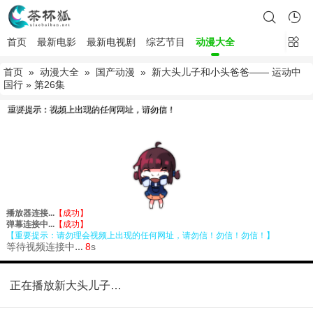
首页
最新电影
最新电视剧
综艺节目
动漫大全
首页
»
动漫大全
»
国产动漫
»
新大头儿子和小头爸爸—— 运动中
国行
» 第26集
正在播放新大头儿子和小头爸爸—— 运动中国行第26集