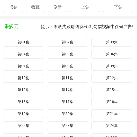
报错
收藏
刷新
上集
下集
乐多云
提示：播放失败请切换线路,勿信视频中任何广告!
第01集
第02集
第03集
第04集
第05集
第06集
第07集
第08集
第09集
第10集
第11集
第12集
第13集
第14集
第15集
第16集
第17集
第18集
第19集
第20集
第21集
第22集
第23集
第24集