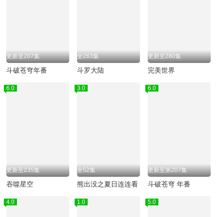
更新至207集
全263集
更新至280集
斗破苍穹年番
斗罗大陆
完美世界
6.0
3.0
6.0
更新至235集
全52集
更新至第207集
吞噬星空
熊出没之夏日连连看
斗破苍穹 年番
4.0
1.0
5.0