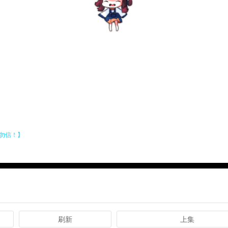
刷新
上集