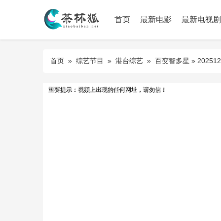
首页
最新电影
最新电视剧
首页
»
综艺节目
»
港台综艺
»
百变智多星
» 202512