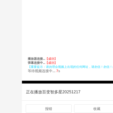
正在播放百变智多星20251217
报错
收藏