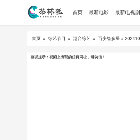
首页
最新电影
最新电视剧
首页
»
综艺节目
»
港台综艺
»
百变智多星
» 202410