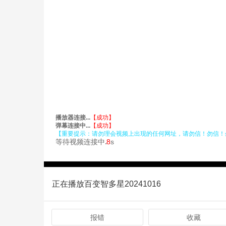
正在播放百变智多星20241016
报错
收藏