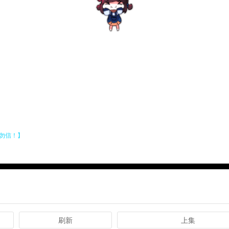
刷新
上集