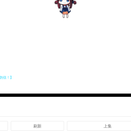
刷新
上集