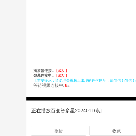
正在播放百变智多星20240116期
报错
收藏