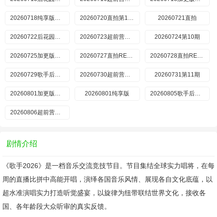
20260718纯享版第9期
20260720直拍第17期
20260721直拍
20260722后花园第9期
20260723超前营业第12期
20260724第10期
20260725加更版第10期
20260727直拍REACTION第19期
20260728直拍REACTION第20期
20260729歌手后花园
20260730超前营业第13期
20260731第11期
20260801加更版第11期
20260801纯享版
20260805歌手后花园第11期
20260806超前营业第14期
剧情介绍
《歌手2026》是一档音乐交流竞技节目。节目集结全球实力唱将，在每
周的直播比拼中高能开唱，演绎各国音乐风情、展现各自文化底蕴，以
超水准演唱实力打造听觉盛宴，以旋律为纽带联结世界文化，接收各
国、各年龄段大众听审的真实反馈。