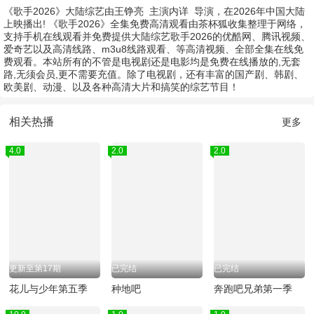
《歌手2026》大陆综艺由
王铮亮
主演
内详
导演，在2026年中国大陆
上映播出! 《歌手2026》全集免费高清观看由茶杯狐收集整理于网络，
支持手机在线观看并免费提供大陆综艺歌手2026的优酷网、腾讯视频、
爱奇艺以及高清线路、m3u8线路观看、等高清视频、全部全集在线免
费观看。本站所有的不管是电视剧还是电影均是免费在线播放的,无套
路,无须会员,更不需要充值。除了电视剧，还有丰富的国产剧、韩剧、
欧美剧、动漫、以及各种高清大片和搞笑的综艺节目！
相关热播
更多
4.0
2.0
2.0
更新至第17期
已完结
已完结
花儿与少年第五季
种地吧
奔跑吧兄弟第一季