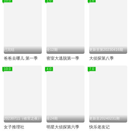
10.0
1.0
1.0
已完结
全12期
更新至第20230416期
爸爸去哪儿 第一季
密室大逃脱第一季
大侦探第八季
10.0
4.0
7.0
20230711（收官之夜）
全24期
更新至20240231期
女子推理社
明星大侦探第六季
快乐老友记