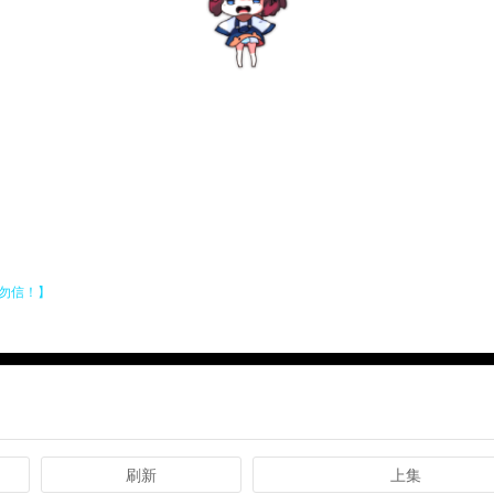
刷新
上集