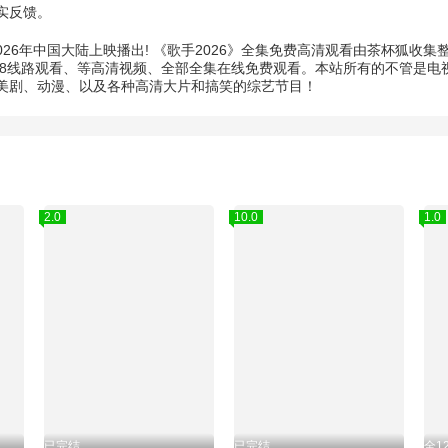
实反馈。
026年中国大陆上映播出! 《歌手2026》全集免费高清观看由茶杯狐收
3u8线路观看、等高清视频、全部全集在线免费观看。本站所有的不管是电视
美剧、动漫、以及各种高清大片和搞笑的综艺节目！
2.0
10.0
1.0
已完结
已完结
全1