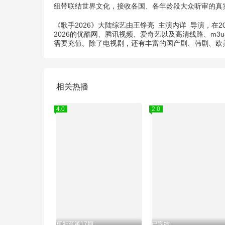
纽带联结世界文化，接收各国、各年龄段大众听审的真
《歌手2026》大陆综艺由
王铮亮
主演
内详
导演，在2
2026的优酷网、腾讯视频、爱奇艺以及高清线路、m
需要充值。除了电视剧，还有丰富的国产剧、韩剧、欧
相关热播
4.0
2.0
更新至第17期
已完结