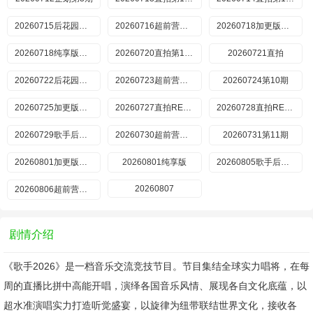
20260715后花园第8期
20260716超前营业第11期
20260718加更版第9期
20260718纯享版第9期
20260720直拍第17期
20260721直拍
20260722后花园第9期
20260723超前营业第12期
20260724第10期
20260725加更版第10期
20260727直拍REACTION第19期
20260728直拍REACTION第20期
20260729歌手后花园
20260730超前营业第13期
20260731第11期
20260801加更版第11期
20260801纯享版
20260805歌手后花园第11期
20260807
20260806超前营业第14期
剧情介绍
《歌手2026》是一档音乐交流竞技节目。节目集结全球实力唱将，在每
周的直播比拼中高能开唱，演绎各国音乐风情、展现各自文化底蕴，以
超水准演唱实力打造听觉盛宴，以旋律为纽带联结世界文化，接收各