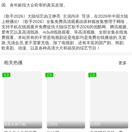
国、各年龄段大众听审的真实反馈。
《歌手2026》大陆综艺由
王铮亮
主演
内详
导演，在2026年中国大陆
上映播出! 《歌手2026》全集免费高清观看由茶杯狐收集整理于网络，
支持手机在线观看并免费提供大陆综艺歌手2026的优酷网、腾讯视频、
爱奇艺以及高清线路、m3u8线路观看、等高清视频、全部全集在线免
费观看。本站所有的不管是电视剧还是电影均是免费在线播放的,无套
路,无须会员,更不需要充值。除了电视剧，还有丰富的国产剧、韩剧、
欧美剧、动漫、以及各种高清大片和搞笑的综艺节目！
相关热播
更多
4.0
2.0
2.0
更新至第17期
已完结
已完结