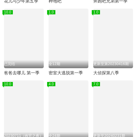
花儿与少年第五季
种地吧
奔跑吧兄弟第一季
10.0
1.0
1.0
已完结
全12期
更新至第20230416期
爸爸去哪儿 第一季
密室大逃脱第一季
大侦探第八季
10.0
4.0
7.0
20230711（收官之夜）
全24期
更新至20240231期