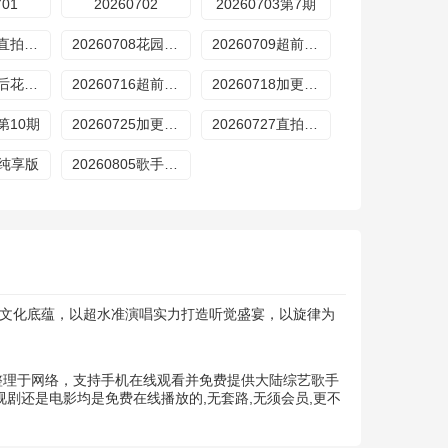
701
20260702
20260703第7期
20260707直拍REACTION第14期
20260708花园第7期
20260709超前营业第10期
20260715后花园第8期
20260716超前营业第11期
20260718加更版第9期
4第10期
20260725加更版第10期
20260727直拍REACTION第19期
01纯享版
20260805歌手后花园第11期
自文化底蕴，以超水准演唱实力打造听觉盛宴，以旋律为
集整理于网络，支持手机在线观看并免费提供大陆综艺歌手
剧还是电影均是免费在线播放的,无套路,无须会员,更不