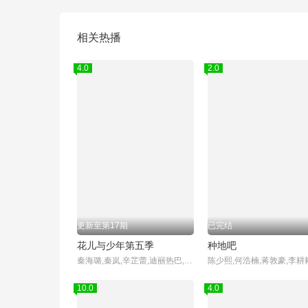
相关热播
4.0
2.0
更新至第17期
已完结
花儿与少年第五季
种地吧
秦海璐,秦岚,辛芷蕾,迪丽热巴,赵昭仪,王安宇,胡先煦
10.0
4.0