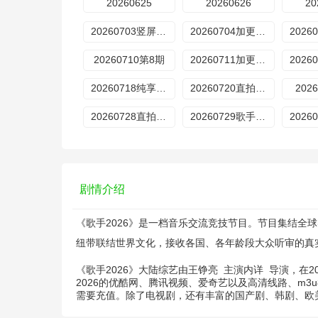
20260625
20260626
20
20260703竖屏直拍
20260704加更版第7期率
20260710第8期
20260711加更版第8期
20260718纯享版第9期
20260720直拍第17期
202
20260728直拍REACTION第20期
20260729歌手后花园
剧情介绍
《歌手2026》是一档音乐交流竞技节目。节目集结
纽带联结世界文化，接收各国、各年龄段大众听审的真
《歌手2026》大陆综艺由
王铮亮
主演
内详
导演，在2
2026的优酷网、腾讯视频、爱奇艺以及高清线路、m
需要充值。除了电视剧，还有丰富的国产剧、韩剧、欧