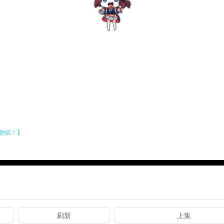
刷新
上集