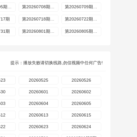
第20260705期特别企划
第20260708期歌手后花园
第20260709期超前营业
717期
第20260718期加更
第20260722期歌手后花园
731期
第20260801期加更
第20260805期歌手后花园
提示：播放失败请切换线路,勿信视频中任何广告!
523
20260525
20260526
530
20260601
20260602
603
20260604
20260605
612
20260613
20260615
622
20260623
20260624