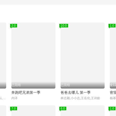
2.0
10.0
1.0
已完结
已完结
全1
奔跑吧兄弟第一季
爸爸去哪儿 第一季
密
陈少熙,何浩楠,蒋敦豪,李耕耘,李昊,鹭卓,王一珩,赵小童,卓沅,赵一博
内详
林志颖,小小志,王岳伦,王诗龄
7.0
6.0
1.0