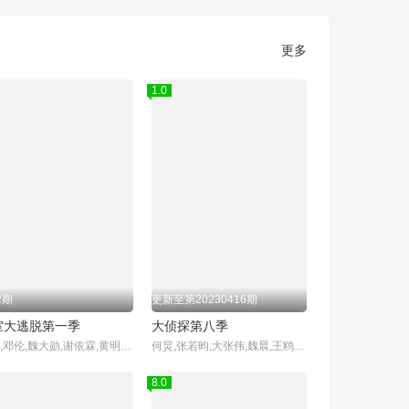
更多
1.0
2期
更新至第20230416期
室大逃脱第一季
大侦探第八季
杨幂,邓伦,魏大勋,谢依霖,黄明昊,张国伟
何炅,张若昀,大张伟,魏晨,王鸥,杨蓉,齐思钧
8.0