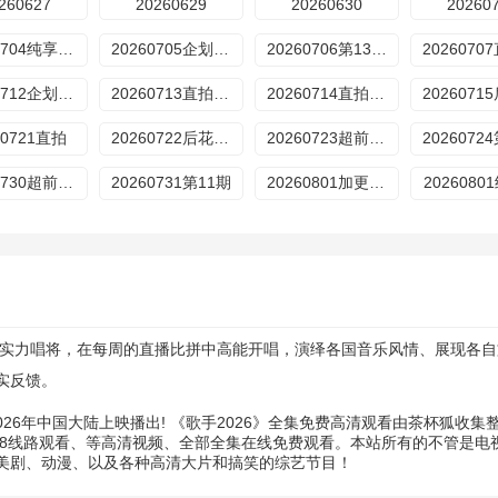
260627
20260629
20260630
20260
20260704纯享版第7期
20260705企划第2期
20260706第13期直拍
20260712企划第3期
20260713直拍第15期
20260714直拍第16期
60721直拍
20260722后花园第9期
20260723超前营业第12期
2026072
20260730超前营业第13期
20260731第11期
20260801加更版第11期
202608
全球实力唱将，在每周的直播比拼中高能开唱，演绎各国音乐风情、展现各
实反馈。
026年中国大陆上映播出! 《歌手2026》全集免费高清观看由茶杯狐收
3u8线路观看、等高清视频、全部全集在线免费观看。本站所有的不管是电视
美剧、动漫、以及各种高清大片和搞笑的综艺节目！