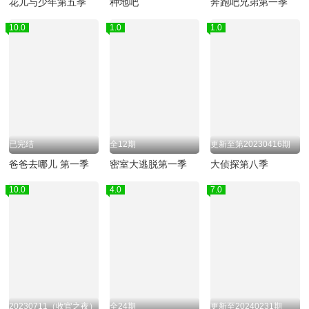
花儿与少年第五季
种地吧
奔跑吧兄弟第一季
10.0
1.0
1.0
已完结
全12期
更新至第20230416期
爸爸去哪儿 第一季
密室大逃脱第一季
大侦探第八季
10.0
4.0
7.0
20230711（收官之夜）
全24期
更新至20240231期