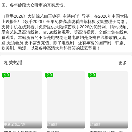
国、各年龄段大众听审的真实反馈。
《歌手2026》大陆综艺由
王铮亮
主演
内详
导演，在2026年中国大陆
上映播出! 《歌手2026》全集免费高清观看由茶杯狐收集整理于网络，
支持手机在线观看并免费提供大陆综艺歌手2026的优酷网、腾讯视频、
爱奇艺以及高清线路、m3u8线路观看、等高清视频、全部全集在线免
费观看。本站所有的不管是电视剧还是电影均是免费在线播放的,无套
路,无须会员,更不需要充值。除了电视剧，还有丰富的国产剧、韩剧、
欧美剧、动漫、以及各种高清大片和搞笑的综艺节目！
相关热播
更多
4.0
2.0
2.0
更新至第17期
已完结
已完结