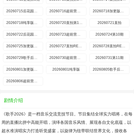
20260715后花园第8期
20260716超前营业第11期
20260718加更版第9期
20260718纯享版第9期
20260720直拍第17期
20260721直拍
20260722后花园第9期
20260723超前营业第12期
20260724第10期
20260725加更版第10期
20260727直拍REACTION第19期
20260728直拍REACTION第20期
20260729歌手后花园
20260730超前营业第13期
20260731第11期
20260801加更版第11期
20260801纯享版
20260805歌手后花园第11期
20260806超前营业第14期
剧情介绍
《歌手2026》是一档音乐交流竞技节目。节目集结全球实力唱将，在每
周的直播比拼中高能开唱，演绎各国音乐风情、展现各自文化底蕴，以
超水准演唱实力打造听觉盛宴，以旋律为纽带联结世界文化，接收各