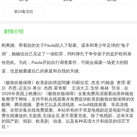
第10集完结
剧情介绍
刚离婚、带着娃的女子Paula陷入了勒索、谋杀和青少年足球的“兔子
洞”，她确信自己见证了一场犯罪，同时挣扎于争夺孩子的监护权和身
份危机。为此，Paula开始自行调查案件，可能会揭露一场更大的阴
谋，也是她重建自己的家庭和自我的关键。
《极致欢愉保障》欧美剧由
塔提阿娜·玛斯拉尼
杰克·约翰逊
查理·霍
尔
乔恩·迈克尔·希尔
杰西·霍奇斯
主演
大卫·戈登·格林
导演，在
2026年美国上映播出! 《极致欢愉保障》全集免费高清观看由茶杯狐收
集整理于网络，支持手机在线观看并免费提供欧美剧极致欢愉保障的优
酷网、腾讯视频、爱奇艺以及高清线路、m3u8线路观看、等高清视
频、全部全集在线免费观看。本站所有的不管是电视剧还是电影均是免
费在线播放的,无套路,无须会员,更不需要充值。除了电视剧，还有丰富
的国产剧、韩剧、欧美剧、动漫、以及各种高清大片和搞笑的综艺节
目！