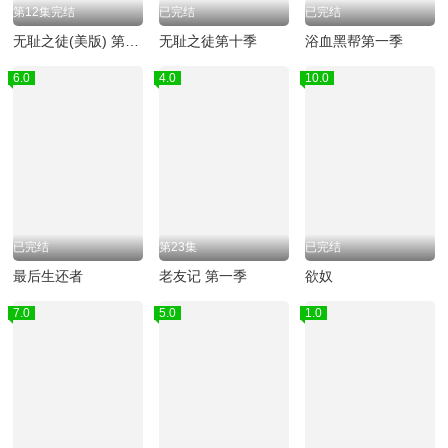
第12集完结
已完结
已完结
无耻之徒(美版) 第六季
无耻之徒第十季
浴血黑帮第一季
6.0
4.0
10.0
已完结
第23集
已完结
最后生还者
老友记 第一季
欲奴
7.0
5.0
1.0