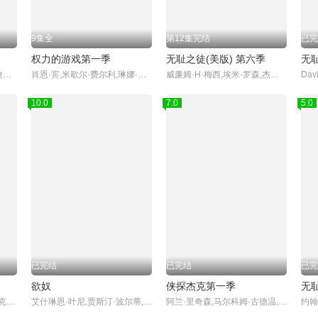
9集全
第12集完结
已完
权力的游戏第一季
无耻之徒(美版) 第六季
无
安-玛莉·杜芙,大卫·斯瑞弗,詹姆斯·麦卡沃伊,玛克辛·皮克
肖恩·宾,米歇尔·费尔利,琳娜·海蒂,彼特·丁拉基,艾米莉亚·克拉克,基特·哈灵顿,苏菲·特纳,麦茜·威廉姆斯,尼古拉·科斯特-瓦尔道,伊恩·格雷,约翰·布莱德利
威廉姆·H·梅西,埃米·罗森,杰瑞米·艾伦·怀特,伊森·卡特科斯基,卡梅隆·莫纳汉,艾玛·肯尼,史蒂夫·豪威,珊诺拉·汉普顿,德蒙特·莫罗尼,艾米莉·贝吉尔,诺尔·费舍,迈克尔·帕特里克·麦克吉尔,艾玛·格林威尔,妮科尔·布鲁姆,史蒂夫·卡兹,泰勒·贾克布·摩尔,萨莎·亚历山大,阿兰·罗森伯格,卢卡·奥利尔,杰夫·皮埃尔,迈克尔·瑞利·伯克,雪琳·芬,威尔·萨索,伊西多拉·格瑞新特,布兰登·西姆斯
Davi
10.0
7.0
5.0
已完结
已完结
已完
欲奴
侠探杰克第一季
无
詹妮弗·安妮斯顿,柯特妮·考克斯,丽莎·库卓,马特·勒布朗,马修·派瑞,大卫·休默,詹姆斯·迈克尔·泰勒
艾什琳恩·叶尼,贾斯汀·波尔蒂,斯金·迪亚蒙德,维多利亚·莱文,凯文·尼尔森,妮佳·海特洛娃,布伦特·哈维,卡拉·库什,萨拉·卢
阿兰·里奇森,马尔科姆·古德温,薇拉·菲茨杰拉德,克莉斯汀·克鲁克,布鲁斯·麦克吉尔,克里斯·韦伯斯特,哈维·吉兰,马克斯威尔·詹金斯,库里·格拉汉姆,马克·本达维德,威利·C·卡彭特,乔纳森考斯庚,Leslie Fray,Gavin White,马修·马斯登,拉娜·珍·科洛斯特奇,阿莉·约翰逊,迪伦·特罗布里奇,休·汤普森,玛丽亚·斯坦,伊里·哈姆,克里斯托弗·拉塞尔,亚历桑德拉·卡斯蒂略,布雷