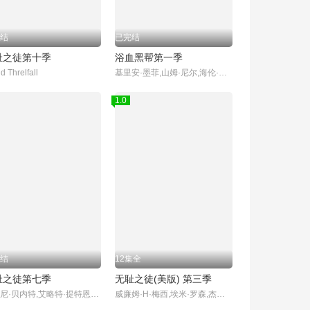
结
已完结
耻之徒第十季
浴血黑帮第一季
d Threlfall
基里安·墨菲,山姆·尼尔,海伦·麦克洛瑞,保罗·安德森,安娜贝拉·沃丽丝,苏菲·兰朵,奈德·丹内利,乔·科尔,芬恩·科尔,哈利·克登,娜塔莎·奥基弗,托尼·皮茨,艾米-费欧‧爱德华兹,乔丹·博尔格,凯特·菲利普斯,本杰明·西番雅,伊多·戈德堡,夏莉·墨菲,亚历山大·希迪格,盖特·杨森,诺亚·泰勒,尼尔·贝尔,山姆·哈兹尔丁,丹尼尔·弗恩,帕迪·康斯戴恩,查理·科里德-米尔斯,杰克·罗文,Ian P
1.0
结
12集全
耻之徒第七季
无耻之徒(美版) 第三季
‎约翰尼·贝内特‎,艾略特·提特恩索,肖恩·吉尔德,西伦·格里菲思,Tina Malone,大卫·斯瑞弗,杰拉德·基恩斯
威廉姆·H·梅西,埃米·罗森,杰瑞米·艾伦·怀特,伊森·卡特科斯基,卡梅隆·莫纳汉,史蒂夫·豪威,珊诺拉·汉普顿,艾玛·肯尼,妮科尔·布鲁姆,马修·博兰,艾米莉·贝吉尔,琼·库萨克,德蒙特·莫罗尼,诺尔·费舍,迈克尔·帕特里克·麦克吉尔,亚当凯格瑞,杰里米·杰克逊,史蒂夫·卡兹