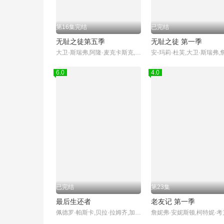
第16集完结
已完结
无耻之徒第五季
无耻之徒 第一季
大卫·斯瑞弗,阿隆·麦克卡斯克,杰拉德·基恩斯
6.0
4.0
已完结
第23集
最后生还者
老友记 第一季
佩德罗·帕斯卡,贝拉·拉姆齐,加布里埃尔·鲁纳,安娜·托芙,妮可·帕克,穆雷·巴特利特,尼克·奥弗曼,斯托姆·瑞德,梅尔·丹德里奇,杰弗里·皮尔斯,拉马尔·约翰逊,凯文·伍达德,格雷厄姆·格林,Elaine Miles,艾什莉·约翰逊,特罗伊·贝克,玛莉·格雷斯·贝克尔,凯文·萨特里,布拉德·利兰,布兰登·弗莱彻,卢蒂娜·卫斯理,泰勒·圣·皮埃尔,Connor Stanhope,索尼娅·玛丽亚·基