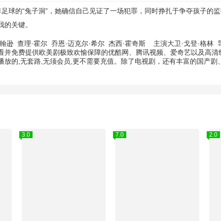
年足球的“兔子洞”，她确信自己见证了一场犯罪，同时挣扎于争夺孩子的监
我的关键。
约翰逊
查理·霍尔
乔恩·迈克尔·希尔
杰西·霍奇斯
主演
大卫·戈登·格林
导
看并免费提供欧美剧极致欢愉保障的优酷网、腾讯视频、爱奇艺以及高清线
放的,无套路,无须会员,更不需要充值。除了电视剧，还有丰富的国产
3.0
7.0
2.0