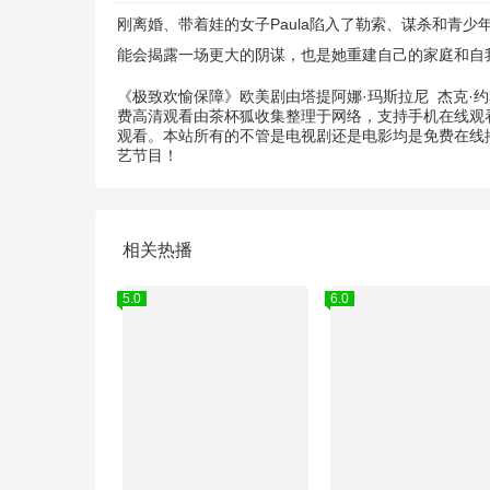
刚离婚、带着娃的女子Paula陷入了勒索、谋杀和青少
能会揭露一场更大的阴谋，也是她重建自己的家庭和自
《极致欢愉保障》欧美剧由
塔提阿娜·玛斯拉尼
杰克·
费高清观看由茶杯狐收集整理于网络，支持手机在线观
观看。本站所有的不管是电视剧还是电影均是免费在线播
艺节目！
相关热播
5.0
6.0