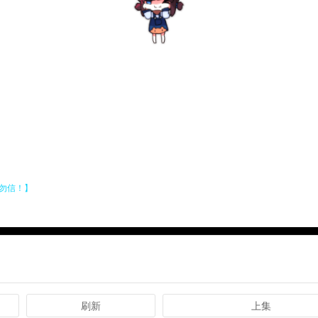
刷新
上集