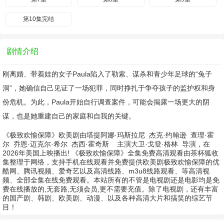
第10集完结
剧情介绍
刚离婚、带着娃的女子Paula陷入了勒索、谋杀和青少年足球的“兔子
洞”，她确信自己见证了一场犯罪，同时挣扎于争夺孩子的监护权和身
份危机。为此，Paula开始自行调查案件，可能会揭露一场更大的阴
谋，也是她重建自己的家庭和自我的关键。
《极致欢愉保障》欧美剧由
塔提阿娜·玛斯拉尼
杰克·约翰逊
查理·霍
尔
乔恩·迈克尔·希尔
杰西·霍奇斯
主演
大卫·戈登·格林
导演，在
2026年美国上映播出! 《极致欢愉保障》全集免费高清观看由茶杯狐收
集整理于网络，支持手机在线观看并免费提供欧美剧极致欢愉保障的优
酷网、腾讯视频、爱奇艺以及高清线路、m3u8线路观看、等高清视
频、全部全集在线免费观看。本站所有的不管是电视剧还是电影均是免
费在线播放的,无套路,无须会员,更不需要充值。除了电视剧，还有丰富
的国产剧、韩剧、欧美剧、动漫、以及各种高清大片和搞笑的综艺节
目！