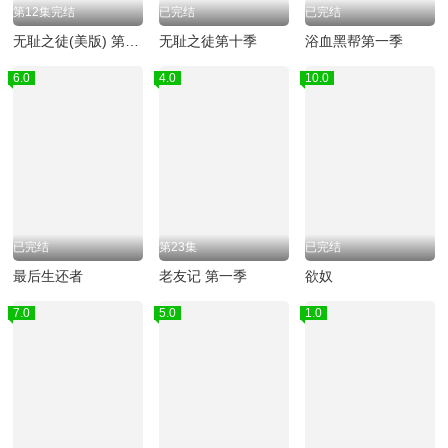
第12集完结
已完结
已完结
无耻之徒(美版) 第六季
无耻之徒第十季
浴血黑帮第一季
6.0
4.0
10.0
已完结
第23集
已完结
最后生还者
老友记 第一季
欲奴
7.0
5.0
1.0