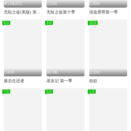
第12集完结
已完结
已完结
无耻之徒(美版) 第六季
无耻之徒第十季
浴血黑帮第一季
6.0
4.0
10.0
已完结
第23集
已完结
最后生还者
老友记 第一季
欲奴
7.0
5.0
1.0