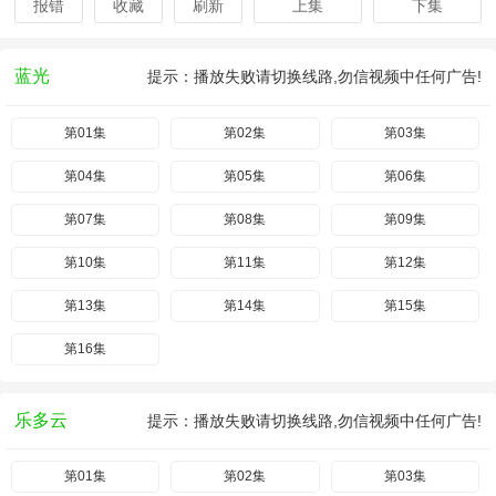
报错
收藏
刷新
上集
下集
蓝光
提示：播放失败请切换线路,勿信视频中任何广告!
第01集
第02集
第03集
第04集
第05集
第06集
第07集
第08集
第09集
第10集
第11集
第12集
第13集
第14集
第15集
第16集
乐多云
提示：播放失败请切换线路,勿信视频中任何广告!
第01集
第02集
第03集