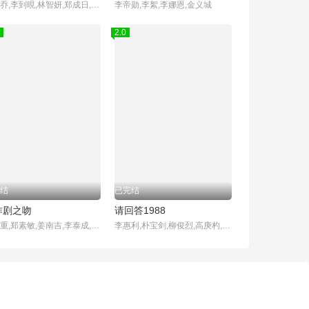
宋慧乔,李到晛,林智妍,郑成日,廉惠兰,朴成焄,金赫拉,车珠英,郑知晓,辛睿恩
李帝勋,李絮,李娜恩,金义城
2.0
结
已完结
作剧之吻
请回答1988
金贤重,郑素敏,姜南吉,李泰成,尹胜雅
李惠利,朴宝剑,柳俊烈,高庚杓,成东日,李一花,金成钧,罗美兰,李美妍,金善映,安在洪