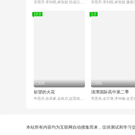
宋慧乔,李到晛,林智妍,郑成日,廉惠兰,朴成焄,金赫拉,车珠英,郑知晓,辛睿恩
10.0
1.0
已完结
已完结
欲望的火花
清潭国际高中第二季
申恩庆,俞承豪,金姬贞,赵震雄,徐雨,赵敏基,李顺载,白日燮,李孝春,金炳基,李甫姫,赵成夏
本站所有内容均为互联网自动搜集而来，仅供测试和学习