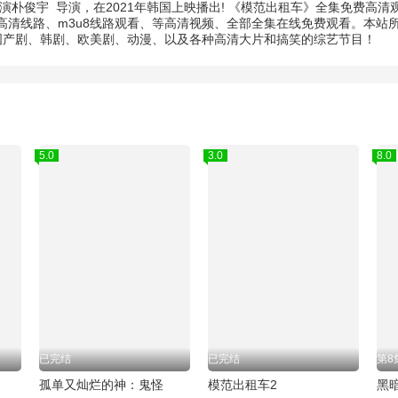
演
朴俊宇
导演，在2021年韩国上映播出! 《模范出租车》全集免费高
清线路、m3u8线路观看、等高清视频、全部全集在线免费观看。本站
的国产剧、韩剧、欧美剧、动漫、以及各种高清大片和搞笑的综艺节目！
5.0
3.0
8.0
已完结
已完结
第8
孤单又灿烂的神：鬼怪
模范出租车2
黑