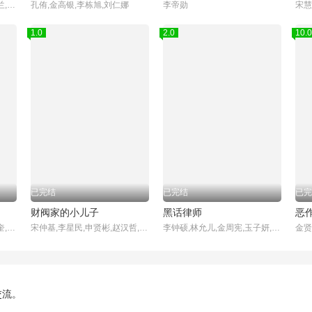
宋慧乔,李到晛,林智妍,廉惠兰,朴成焄,郑星一,金赫拉,车珠英,金建右
孔侑,金高银,李栋旭,刘仁娜
李帝勋
1.0
2.0
10.0
已完结
已完结
已完
财阀家的小儿子
黑话律师
恶
李恩泉,金艺琳,李钟赫,金旻奎,원규빈,张德洙,박시우,张宋允
宋仲基,李星民,申贤彬,赵汉哲,金贞兰,朴智炫,姜基栋,金南熙,黄美英,金英在,姜吉宇
李钟硕,林允儿,金周宪,玉子妍,杨景元,郭东延,吴义植,李宥俊
交流。