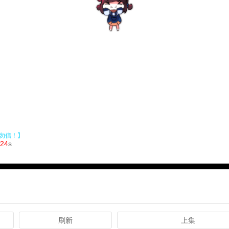
刷新
上集