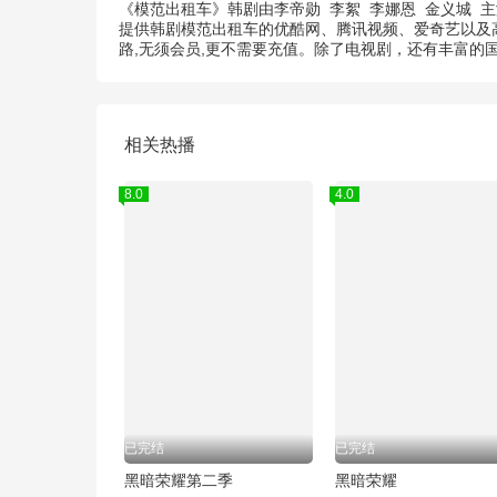
《模范出租车》韩剧由
李帝勋
李絮
李娜恩
金义城
主
提供韩剧模范出租车的优酷网、腾讯视频、爱奇艺以及高
路,无须会员,更不需要充值。除了电视剧，还有丰富
相关热播
8.0
4.0
已完结
已完结
黑暗荣耀第二季
黑暗荣耀