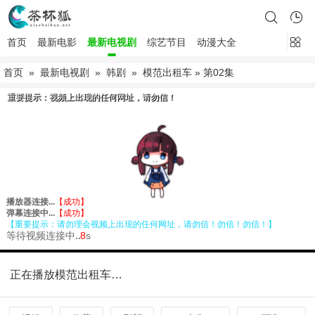
首页
最新电影
最新电视剧
综艺节目
动漫大全
首页
»
最新电视剧
»
韩剧
»
模范出租车
» 第02集
正在播放模范出租车第02集