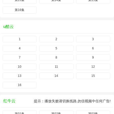
第13集
第14集
第15集
第16集
u酷云
1
2
3
4
5
6
7
8
9
10
11
12
13
14
15
16
红牛云
提示：播放失败请切换线路,勿信视频中任何广告!
第01集
第02集
第03集