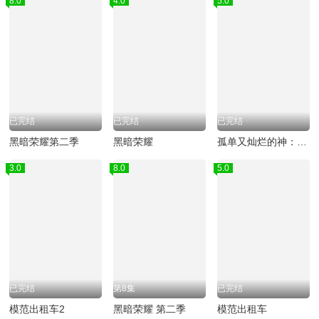
8.0
4.0
5.0
已完结
已完结
已完结
黑暗荣耀第二季
黑暗荣耀
孤单又灿烂的神：鬼怪
3.0
8.0
5.0
已完结
第8集
已完结
模范出租车2
黑暗荣耀 第二季
模范出租车