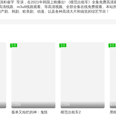
演
朴俊宇
导演，在2021年韩国上映播出! 《模范出租车》全集免费高
清线路、m3u8线路观看、等高清视频、全部全集在线免费观看。本站
的国产剧、韩剧、欧美剧、动漫、以及各种高清大片和搞笑的综艺节目！
5.0
3.0
8.0
已完结
已完结
第8
孤单又灿烂的神：鬼怪
模范出租车2
黑