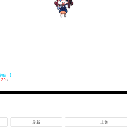
刷新
上集