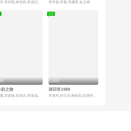
宋慧乔,李到晛,林智妍,郑成日,廉惠兰,朴成焄,金赫拉,车珠英,郑知晓,辛睿恩
李帝勋,李絮,李娜恩,金义城
2.0
结
已完结
作剧之吻
请回答1988
金贤重,郑素敏,姜南吉,李泰成,尹胜雅
李惠利,朴宝剑,柳俊烈,高庚杓,成东日,李一花,金成钧,罗美兰,李美妍,金善映,安在洪