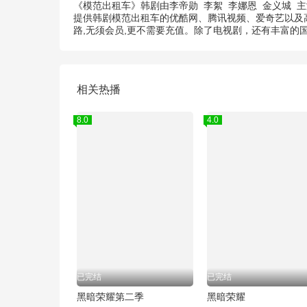
《模范出租车》韩剧由
李帝勋
李絮
李娜恩
金义城
主
提供韩剧模范出租车的优酷网、腾讯视频、爱奇艺以及高
路,无须会员,更不需要充值。除了电视剧，还有丰富
相关热播
8.0
4.0
已完结
已完结
黑暗荣耀第二季
黑暗荣耀