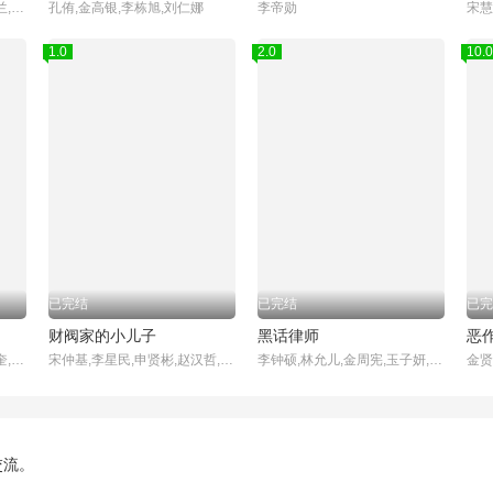
宋慧乔,李到晛,林智妍,廉惠兰,朴成焄,郑星一,金赫拉,车珠英,金建右
孔侑,金高银,李栋旭,刘仁娜
李帝勋
1.0
2.0
10.0
已完结
已完结
已完
财阀家的小儿子
黑话律师
恶
李恩泉,金艺琳,李钟赫,金旻奎,원규빈,张德洙,박시우,张宋允
宋仲基,李星民,申贤彬,赵汉哲,金贞兰,朴智炫,姜基栋,金南熙,黄美英,金英在,姜吉宇
李钟硕,林允儿,金周宪,玉子妍,杨景元,郭东延,吴义植,李宥俊
交流。