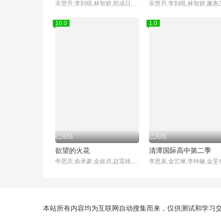
宋慧乔,李到晛,林智妍,郑成日,廉惠兰,朴成焄,金赫拉,车珠英,郑知晓,辛睿恩
10.0
1.0
已完结
已完结
欲望的火花
清潭国际高中第二季
申恩庆,俞承豪,金姬贞,赵震雄,徐雨,赵敏基,李顺载,白日燮,李孝春,金炳基,李甫姫,赵成夏
本站所有内容均为互联网自动搜集而来，仅供测试和学习