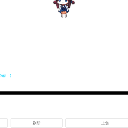
刷新
上集