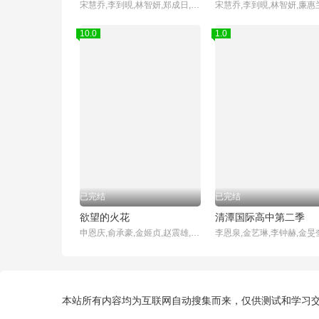
宋慧乔,李到晛,林智妍,郑成日,廉惠兰,朴成焄,金赫拉,车珠英,郑知晓,辛睿恩
10.0
1.0
已完结
已完结
欲望的火花
清潭国际高中第二季
申恩庆,俞承豪,金姬贞,赵震雄,徐雨,赵敏基,李顺载,白日燮,李孝春,金炳基,李甫姫,赵成夏
本站所有内容均为互联网自动搜集而来，仅供测试和学习