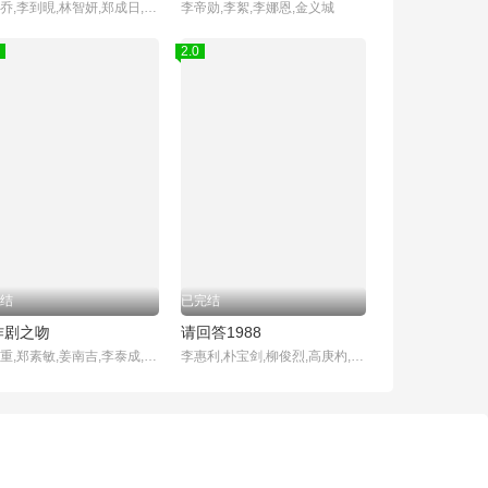
宋慧乔,李到晛,林智妍,郑成日,廉惠兰,朴成焄,金赫拉,车珠英,郑知晓,辛睿恩
李帝勋,李絮,李娜恩,金义城
2.0
结
已完结
作剧之吻
请回答1988
金贤重,郑素敏,姜南吉,李泰成,尹胜雅
李惠利,朴宝剑,柳俊烈,高庚杓,成东日,李一花,金成钧,罗美兰,李美妍,金善映,安在洪