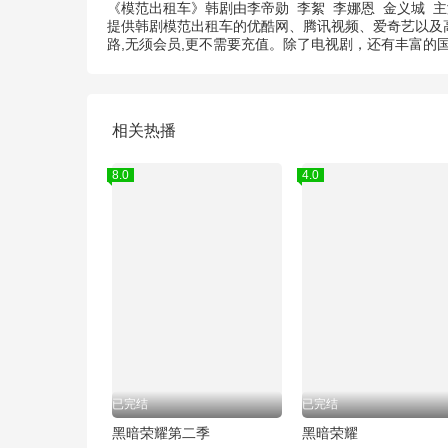
《模范出租车》韩剧由
李帝勋
李絮
李娜恩
金义城
主
提供韩剧模范出租车的优酷网、腾讯视频、爱奇艺以及高
路,无须会员,更不需要充值。除了电视剧，还有丰富
相关热播
8.0
4.0
已完结
已完结
黑暗荣耀第二季
黑暗荣耀