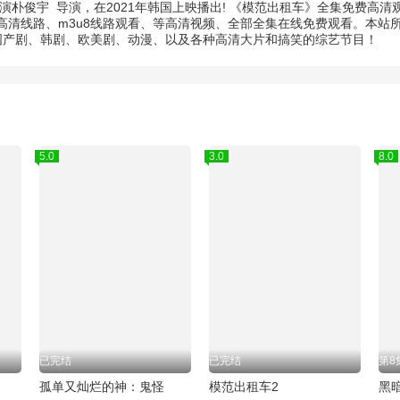
演
朴俊宇
导演，在2021年韩国上映播出! 《模范出租车》全集免费高
清线路、m3u8线路观看、等高清视频、全部全集在线免费观看。本站
的国产剧、韩剧、欧美剧、动漫、以及各种高清大片和搞笑的综艺节目！
5.0
3.0
8.0
已完结
已完结
第8
孤单又灿烂的神：鬼怪
模范出租车2
黑