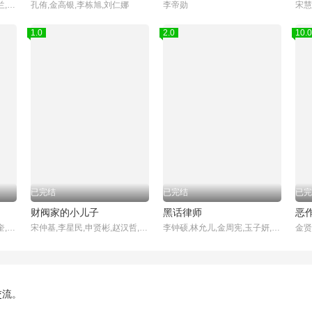
宋慧乔,李到晛,林智妍,廉惠兰,朴成焄,郑星一,金赫拉,车珠英,金建右
孔侑,金高银,李栋旭,刘仁娜
李帝勋
1.0
2.0
10.0
已完结
已完结
已完
财阀家的小儿子
黑话律师
恶
李恩泉,金艺琳,李钟赫,金旻奎,원규빈,张德洙,박시우,张宋允
宋仲基,李星民,申贤彬,赵汉哲,金贞兰,朴智炫,姜基栋,金南熙,黄美英,金英在,姜吉宇
李钟硕,林允儿,金周宪,玉子妍,杨景元,郭东延,吴义植,李宥俊
交流。