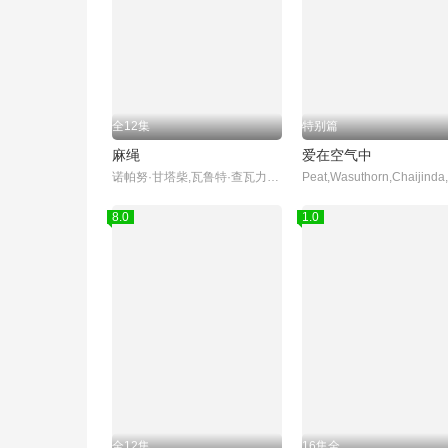
全12集
特别篇
麻绳
爱在空气中
诺帕努·甘塔柴,瓦鲁特·查瓦力朱吉翁,纳塔奇·司隶朋通,提迪瓦·立帕拉赛,萨曼莎·梅兰妮·蔻兹,帕琳恩·查恩玛浓,Bosston,Suphadach,Wilairat,帕西特·本朋沙瓦
8.0
1.0
全12集
16集全