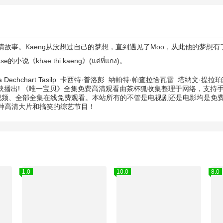
事。Kaeng从没想过自己的梦想，直到遇见了Moo，从此他的梦想有
khae thi kaeng》(แค่ที่แกง)。
 Dechchart Tasilp
卡西特·普洛彭
纳帕特·帕查拉恰瓦雷
塔纳文·提拉
上映播出! 《唯一宝贝》全集免费高清观看由茶杯狐收集整理于网络，支
视频、全部全集在线免费观看。本站所有的不管是电视剧还是电影均是免费
种高清大片和搞笑的综艺节目！
1.0
10.0
8.0