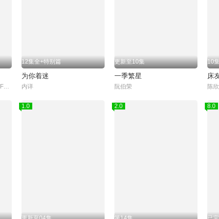
12集全+特别篇
更新至10集
10
为你着迷
一季繁星
床
Peat,Wasuthorn,Chaijinda,Fort,Thitipong,Sengngai,Boss,Chaikamon,Sermsongwittaya,Noeul,Nuttarat,Tangwai,Act,Tanachai,Kulcharoentanachot,奇萨努蓬·邦马尼,James,Pongsapak,Rachaporn,Chai,Supakit,Puth,Chaya,Seng,S
内详
阮伯荣
1.0
2.0
8.0
更新至04集
第14集
已完