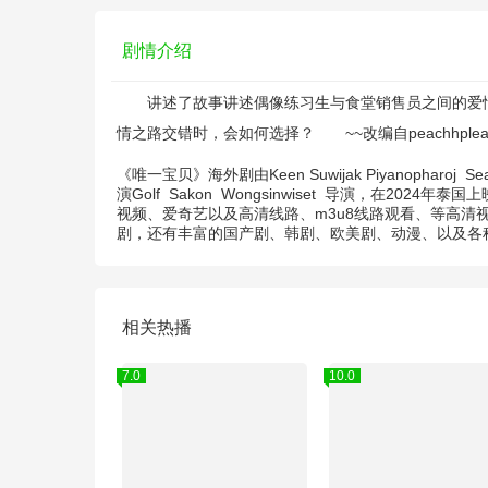
剧情介绍
讲述了故事讲述偶像练习生与食堂销售员之间的爱情故
情之路交错时，会如何选择？ ~~改编自peachhplease的小说《
《唯一宝贝》海外剧由
Keen Suwijak Piyanopharoj
Sea
演
Golf
Sakon
Wongsinwiset
导演，在2024年泰国
视频、爱奇艺以及高清线路、m3u8线路观看、等高清
剧，还有丰富的国产剧、韩剧、欧美剧、动漫、以及各
相关热播
7.0
10.0