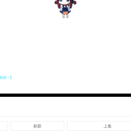
刷新
上集