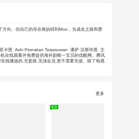
了方向。但自己的存在将妨碍到Moo，当成名之路和爱
珀苏卡恩
Ashi Peerakan Teawsuwan
潘萨·沃斯毕恩
主
持手机在线观看并免费提供海外剧唯一宝贝的优酷网、腾讯
在线播放的,无套路,无须会员,更不需要充值。除了电视
更多
8.0