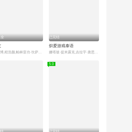
集全
已完结
友
炽爱游戏泰语
陈欣博,程浩颜,帕林亚功·坎萨瓦,图拓·科拉帕特,帕努帕特·阿诺玛契提,索恩塔斯特·布昂加姆,帕辛·利昂武,Chane Tawatson Plengsiriwat,Thomas Teetut Chungmanirat,Mark Sorntast Buangam,Pang Buntarika Singpha,Tom Ratchaneekorn Phanmanee
娜塔玻·提米露克,吉拉宇·唐思苏克,阿曼娜·古尔,Chatayodom Hiranyatithi,娜姆拉荣·塔尼娅瑞丝,协塔朋·平朋,杜昂达·东卡米尼,皮茶帕·潘图慕钦达
5.0
结
已完结