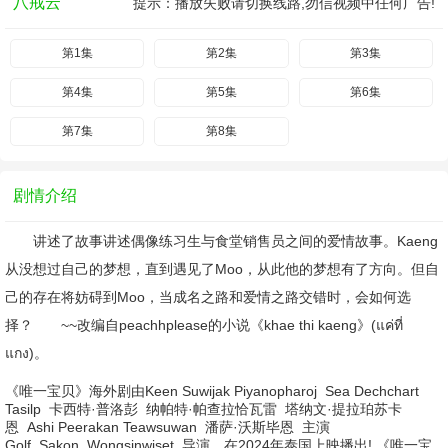
八戒云
提示：播放失败请切换线路,勿信视频中任何广告!
第1集
第2集
第3集
第4集
第5集
第6集
第7集
第8集
剧情介绍
讲述了故事讲述偶像练习生与食堂销售员之间的爱情故事。Kaeng
从没想过自己的梦想，直到遇见了Moo，从此他的梦想有了方向。但自
己的存在将妨碍到Moo，当成名之路和爱情之路交错时，会如何选
择？ ~~改编自peachhplease的小说《khae thi kaeng》(แค่ที่
แกง)。
《唯一宝贝》海外剧由
Keen Suwijak Piyanopharoj
Sea Dechchart
Tasilp
卡西特·普洛彭
纳帕特·帕查拉恰瓦雷
塔纳文·提拉珀苏卡
恩
Ashi Peerakan Teawsuwan
潘萨·沃斯毕恩
主演
Golf
Sakon
Wongsinwiset
导演，在2024年泰国上映播出! 《唯一宝