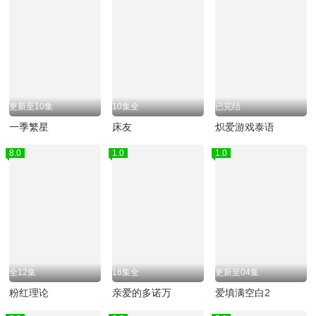
更新至10集
10集全
已完结
一季繁星
床友
炽爱游戏泰语
8.0
1.0
1.0
全12集
16集全
更新至04集
粉红理论
亲爱的多诺万
爱填满空白2