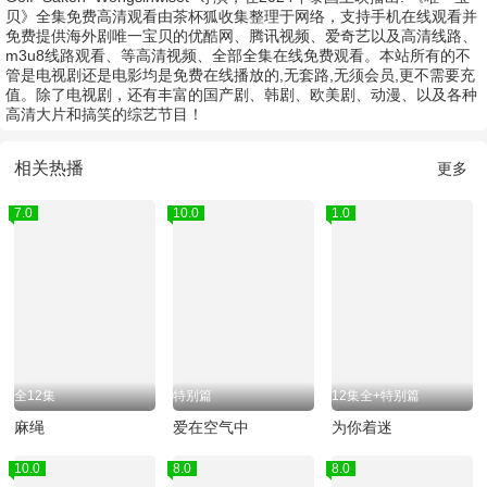
贝》全集免费高清观看由茶杯狐收集整理于网络，支持手机在线观看并
免费提供海外剧唯一宝贝的优酷网、腾讯视频、爱奇艺以及高清线路、
m3u8线路观看、等高清视频、全部全集在线免费观看。本站所有的不
管是电视剧还是电影均是免费在线播放的,无套路,无须会员,更不需要充
值。除了电视剧，还有丰富的国产剧、韩剧、欧美剧、动漫、以及各种
高清大片和搞笑的综艺节目！
相关热播
更多
7.0
10.0
1.0
全12集
特别篇
12集全+特别篇
麻绳
爱在空气中
为你着迷
10.0
8.0
8.0