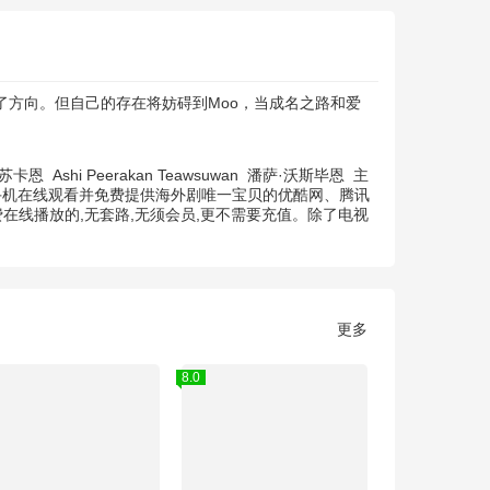
了方向。但自己的存在将妨碍到Moo，当成名之路和爱
珀苏卡恩
Ashi Peerakan Teawsuwan
潘萨·沃斯毕恩
主
持手机在线观看并免费提供海外剧唯一宝贝的优酷网、腾讯
在线播放的,无套路,无须会员,更不需要充值。除了电视
更多
8.0