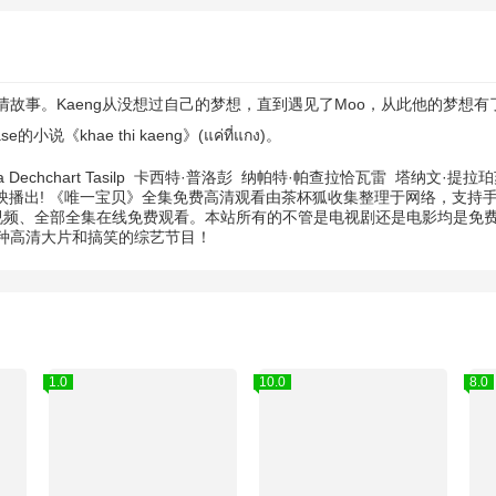
事。Kaeng从没想过自己的梦想，直到遇见了Moo，从此他的梦想有
khae thi kaeng》(แค่ที่แกง)。
 Dechchart Tasilp
卡西特·普洛彭
纳帕特·帕查拉恰瓦雷
塔纳文·提拉
上映播出! 《唯一宝贝》全集免费高清观看由茶杯狐收集整理于网络，支
视频、全部全集在线免费观看。本站所有的不管是电视剧还是电影均是免费
种高清大片和搞笑的综艺节目！
1.0
10.0
8.0