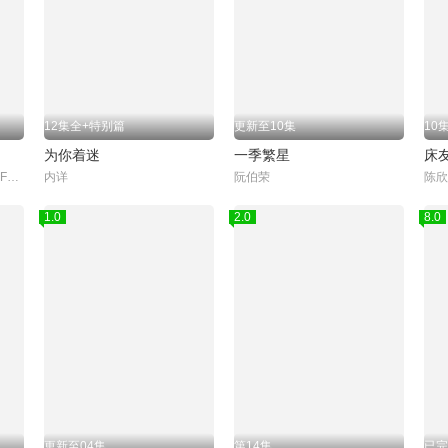
12集全+特别篇
更新至10集
10
为你着迷
一季繁星
床
Peat,Wasuthorn,Chaijinda,Fort,Thitipong,Sengngai,Boss,Chaikamon,Sermsongwittaya,Noeul,Nuttarat,Tangwai,Act,Tanachai,Kulcharoentanachot,奇萨努蓬·邦马尼,James,Pongsapak,Rachaporn,Chai,Supakit,Puth,Chaya,Seng,S
内详
阮伯荣
1.0
2.0
8.0
更新至04集
第14集
已完