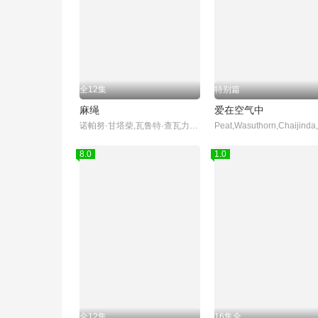
全12集
特别篇
麻绳
爱在空气中
诺帕努·甘塔柴,瓦鲁特·查瓦力朱吉翁,纳塔奇·司隶朋通,提迪瓦·立帕拉赛,萨曼莎·梅兰妮·蔻兹,帕琳恩·查恩玛浓,Bosston,Suphadach,Wilairat,帕西特·本朋沙瓦
8.0
1.0
全12集
16集全