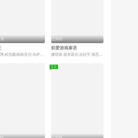
集全
已完结
友
炽爱游戏泰语
陈欣博,程浩颜,帕林亚功·坎萨瓦,图拓·科拉帕特,帕努帕特·阿诺玛契提,索恩塔斯特·布昂加姆,帕辛·利昂武,Chane Tawatson Plengsiriwat,Thomas Teetut Chungmanirat,Mark Sorntast Buangam,Pang Buntarika Singpha,Tom Ratchaneekorn Phanmanee
娜塔玻·提米露克,吉拉宇·唐思苏克,阿曼娜·古尔,Chatayodom Hiranyatithi,娜姆拉荣·塔尼娅瑞丝,协塔朋·平朋,杜昂达·东卡米尼,皮茶帕·潘图慕钦达
5.0
结
已完结