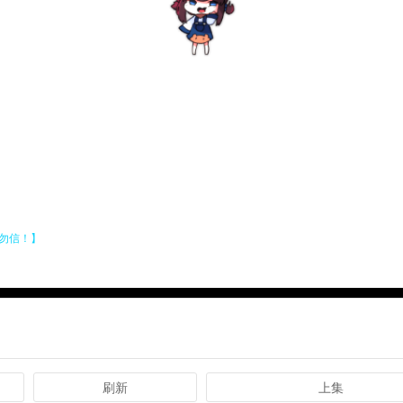
刷新
上集