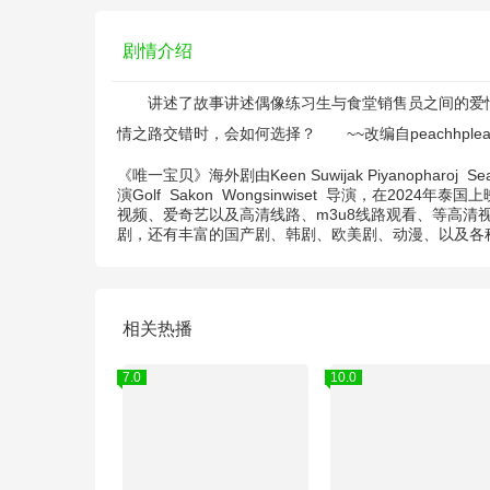
剧情介绍
讲述了故事讲述偶像练习生与食堂销售员之间的爱情故
情之路交错时，会如何选择？ ~~改编自peachhplease的小说《
《唯一宝贝》海外剧由
Keen Suwijak Piyanopharoj
Sea
演
Golf
Sakon
Wongsinwiset
导演，在2024年泰国
视频、爱奇艺以及高清线路、m3u8线路观看、等高清
剧，还有丰富的国产剧、韩剧、欧美剧、动漫、以及各
相关热播
7.0
10.0