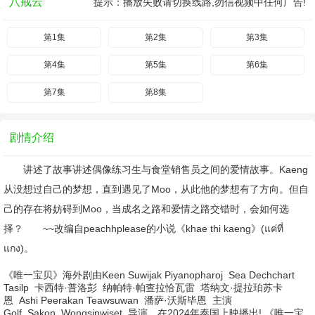
八戒云
提示：播放失败请切换线路,勿信视频中任何广告!
第1集
第2集
第3集
第4集
第5集
第6集
第7集
第8集
剧情介绍
讲述了故事讲述偶像练习生与食堂销售员之间的爱情故事。Kaeng
从没想过自己的梦想，直到遇见了Moo，从此他的梦想有了方向。但自
己的存在将妨碍到Moo，当成名之路和爱情之路交错时，会如何选
择？ ~~改编自peachhplease的小说《khae thi kaeng》(แค่ที่
แกง)。
《唯一宝贝》海外剧由
Keen Suwijak Piyanopharoj
Sea Dechchart
Tasilp
卡西特·普洛彭
纳帕特·帕查拉恰瓦雷
塔纳文·提拉珀苏卡
恩
Ashi Peerakan Teawsuwan
潘萨·沃斯毕恩
主演
Golf
Sakon
Wongsinwiset
导演，在2024年泰国上映播出! 《唯一宝