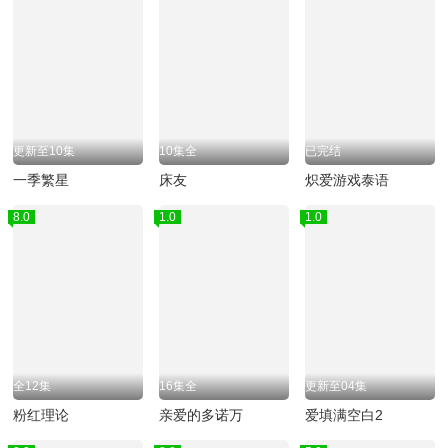
更新至10集
10集全
已完结
一季繁星
床友
炽爱游戏泰语
8.0
1.0
1.0
全12集
16集全
更新至04集
粉红理论
亲爱的多诺万
爱填满空白2