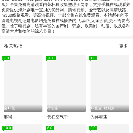
贝》全集免费高清观看由茶杯狐收集整理于网络，支持手机在线观看并
免费提供海外剧唯一宝贝的优酷网、腾讯视频、爱奇艺以及高清线路、
m3u8线路观看、等高清视频、全部全集在线免费观看。本站所有的不
管是电视剧还是电影均是免费在线播放的,无套路,无须会员,更不需要充
值。除了电视剧，还有丰富的国产剧、韩剧、欧美剧、动漫、以及各种
高清大片和搞笑的综艺节目！
相关热播
更多
7.0
10.0
1.0
全12集
特别篇
12集全+特别篇
麻绳
爱在空气中
为你着迷
10.0
8.0
8.0