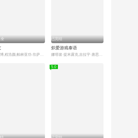
集全
已完结
友
炽爱游戏泰语
陈欣博,程浩颜,帕林亚功·坎萨瓦,图拓·科拉帕特,帕努帕特·阿诺玛契提,索恩塔斯特·布昂加姆,帕辛·利昂武,Chane Tawatson Plengsiriwat,Thomas Teetut Chungmanirat,Mark Sorntast Buangam,Pang Buntarika Singpha,Tom Ratchaneekorn Phanmanee
娜塔玻·提米露克,吉拉宇·唐思苏克,阿曼娜·古尔,Chatayodom Hiranyatithi,娜姆拉荣·塔尼娅瑞丝,协塔朋·平朋,杜昂达·东卡米尼,皮茶帕·潘图慕钦达
5.0
结
已完结