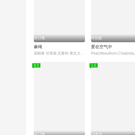
全12集
特别篇
麻绳
爱在空气中
诺帕努·甘塔柴,瓦鲁特·查瓦力朱吉翁,纳塔奇·司隶朋通,提迪瓦·立帕拉赛,萨曼莎·梅兰妮·蔻兹,帕琳恩·查恩玛浓,Bosston,Suphadach,Wilairat,帕西特·本朋沙瓦
8.0
1.0
全12集
16集全