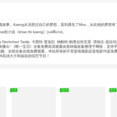
事。Kaeng从没想过自己的梦想，直到遇见了Moo，从此他的梦想有
khae thi kaeng》(แค่ที่แกง)。
 Dechchart Tasilp
卡西特·普洛彭
纳帕特·帕查拉恰瓦雷
塔纳文·提拉
上映播出! 《唯一宝贝》全集免费高清观看由茶杯狐收集整理于网络，支
视频、全部全集在线免费观看。本站所有的不管是电视剧还是电影均是免费
种高清大片和搞笑的综艺节目！
1.0
10.0
8.0