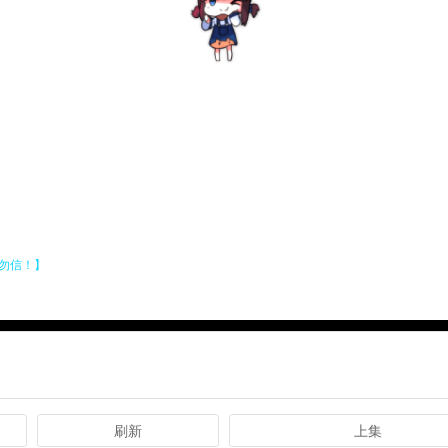
刷新
上集