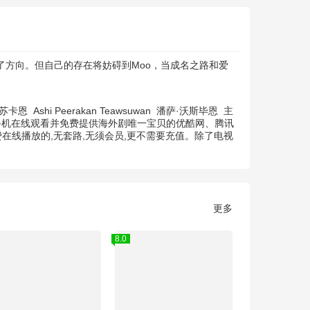
了方向。但自己的存在将妨碍到Moo，当成名之路和爱
珀苏卡恩
Ashi Peerakan Teawsuwan
潘萨·沃斯毕恩
主
持手机在线观看并免费提供海外剧唯一宝贝的优酷网、腾讯
在线播放的,无套路,无须会员,更不需要充值。除了电视
更多
8.0