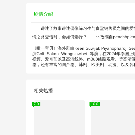
剧情介绍
讲述了故事讲述偶像练习生与食堂销售员之间的爱情故
情之路交错时，会如何选择？ ~~改编自peachhplease的小说《
《唯一宝贝》海外剧由
Keen Suwijak Piyanopharoj
Sea
演
Golf
Sakon
Wongsinwiset
导演，在2024年泰国
视频、爱奇艺以及高清线路、m3u8线路观看、等高清
剧，还有丰富的国产剧、韩剧、欧美剧、动漫、以及各
相关热播
7.0
10.0