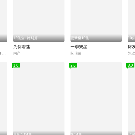
12集全+特别篇
更新至10集
10
为你着迷
一季繁星
床
Peat,Wasuthorn,Chaijinda,Fort,Thitipong,Sengngai,Boss,Chaikamon,Sermsongwittaya,Noeul,Nuttarat,Tangwai,Act,Tanachai,Kulcharoentanachot,奇萨努蓬·邦马尼,James,Pongsapak,Rachaporn,Chai,Supakit,Puth,Chaya,Seng,S
内详
阮伯荣
1.0
2.0
8.0
更新至04集
第14集
已完