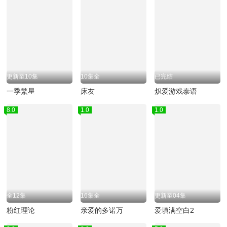
更新至10集
10集全
已完结
一季繁星
床友
炽爱游戏泰语
8.0
1.0
1.0
全12集
16集全
更新至04集
粉红理论
亲爱的多诺万
爱填满空白2