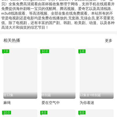
贝》全集免费高清观看由茶杯狐收集整理于网络，支持手机在线观看并
免费提供海外剧唯一宝贝的优酷网、腾讯视频、爱奇艺以及高清线路、
m3u8线路观看、等高清视频、全部全集在线免费观看。本站所有的不
管是电视剧还是电影均是免费在线播放的,无套路,无须会员,更不需要充
值。除了电视剧，还有丰富的国产剧、韩剧、欧美剧、动漫、以及各种
高清大片和搞笑的综艺节目！
相关热播
更多
7.0
10.0
1.0
全12集
特别篇
12集全+特别篇
麻绳
爱在空气中
为你着迷
10.0
8.0
8.0