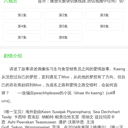
八戒云
提示：播放失败请切换线路,勿信视频中任何广告!
第1集
第2集
第3集
第4集
第5集
第6集
第7集
第8集
剧情介绍
讲述了故事讲述偶像练习生与食堂销售员之间的爱情故事。Kaeng
从没想过自己的梦想，直到遇见了Moo，从此他的梦想有了方向。但自
己的存在将妨碍到Moo，当成名之路和爱情之路交错时，会如何选
择？ ~~改编自peachhplease的小说《khae thi kaeng》(แค่ที่
แกง)。
《唯一宝贝》海外剧由
Keen Suwijak Piyanopharoj
Sea Dechchart
Tasilp
卡西特·普洛彭
纳帕特·帕查拉恰瓦雷
塔纳文·提拉珀苏卡
恩
Ashi Peerakan Teawsuwan
潘萨·沃斯毕恩
主演
Golf
Sakon
Wongsinwiset
导演，在2024年泰国上映播出! 《唯一宝