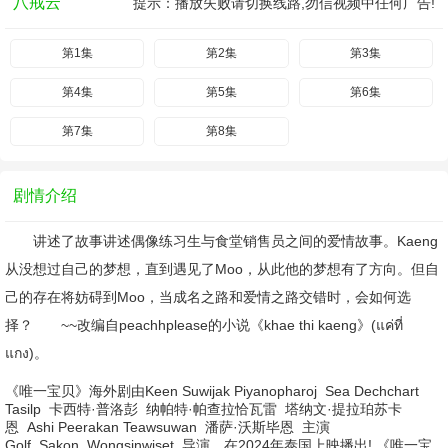
八戒云
提示：播放失败请切换线路,勿信视频中任何广告!
第1集
第2集
第3集
第4集
第5集
第6集
第7集
第8集
剧情介绍
讲述了故事讲述偶像练习生与食堂销售员之间的爱情故事。Kaeng
从没想过自己的梦想，直到遇见了Moo，从此他的梦想有了方向。但自
己的存在将妨碍到Moo，当成名之路和爱情之路交错时，会如何选
择？ ~~改编自peachhplease的小说《khae thi kaeng》(แค่ที่
แกง)。
《唯一宝贝》海外剧由
Keen Suwijak Piyanopharoj
Sea Dechchart
Tasilp
卡西特·普洛彭
纳帕特·帕查拉恰瓦雷
塔纳文·提拉珀苏卡
恩
Ashi Peerakan Teawsuwan
潘萨·沃斯毕恩
主演
Golf
Sakon
Wongsinwiset
导演，在2024年泰国上映播出! 《唯一宝