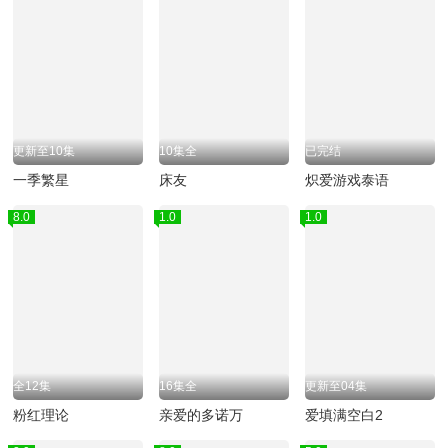
更新至10集
10集全
已完结
一季繁星
床友
炽爱游戏泰语
8.0
1.0
1.0
全12集
16集全
更新至04集
粉红理论
亲爱的多诺万
爱填满空白2