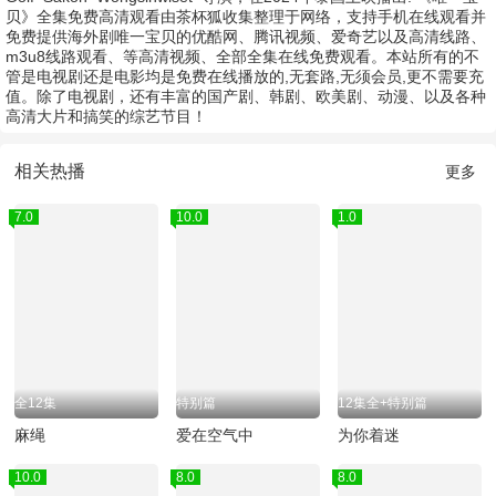
贝》全集免费高清观看由茶杯狐收集整理于网络，支持手机在线观看并
免费提供海外剧唯一宝贝的优酷网、腾讯视频、爱奇艺以及高清线路、
m3u8线路观看、等高清视频、全部全集在线免费观看。本站所有的不
管是电视剧还是电影均是免费在线播放的,无套路,无须会员,更不需要充
值。除了电视剧，还有丰富的国产剧、韩剧、欧美剧、动漫、以及各种
高清大片和搞笑的综艺节目！
相关热播
更多
7.0
10.0
1.0
全12集
特别篇
12集全+特别篇
麻绳
爱在空气中
为你着迷
10.0
8.0
8.0