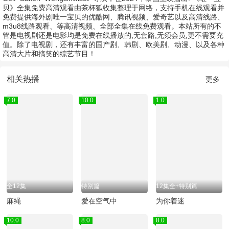
贝》全集免费高清观看由茶杯狐收集整理于网络，支持手机在线观看并
免费提供海外剧唯一宝贝的优酷网、腾讯视频、爱奇艺以及高清线路、
m3u8线路观看、等高清视频、全部全集在线免费观看。本站所有的不
管是电视剧还是电影均是免费在线播放的,无套路,无须会员,更不需要充
值。除了电视剧，还有丰富的国产剧、韩剧、欧美剧、动漫、以及各种
高清大片和搞笑的综艺节目！
相关热播
更多
7.0
10.0
1.0
全12集
特别篇
12集全+特别篇
麻绳
爱在空气中
为你着迷
10.0
8.0
8.0