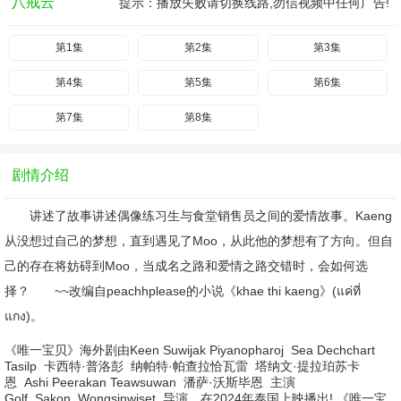
八戒云
提示：播放失败请切换线路,勿信视频中任何广告!
第1集
第2集
第3集
第4集
第5集
第6集
第7集
第8集
剧情介绍
讲述了故事讲述偶像练习生与食堂销售员之间的爱情故事。Kaeng
从没想过自己的梦想，直到遇见了Moo，从此他的梦想有了方向。但自
己的存在将妨碍到Moo，当成名之路和爱情之路交错时，会如何选
择？ ~~改编自peachhplease的小说《khae thi kaeng》(แค่ที่
แกง)。
《唯一宝贝》海外剧由
Keen Suwijak Piyanopharoj
Sea Dechchart
Tasilp
卡西特·普洛彭
纳帕特·帕查拉恰瓦雷
塔纳文·提拉珀苏卡
恩
Ashi Peerakan Teawsuwan
潘萨·沃斯毕恩
主演
Golf
Sakon
Wongsinwiset
导演，在2024年泰国上映播出! 《唯一宝