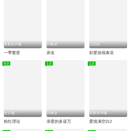
更新至10集
10集全
已完结
一季繁星
床友
炽爱游戏泰语
8.0
1.0
1.0
全12集
16集全
更新至04集
粉红理论
亲爱的多诺万
爱填满空白2