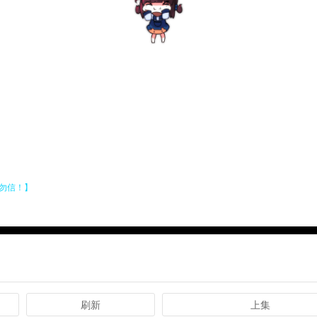
刷新
上集