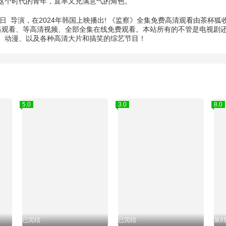
这个时代的青年，直率又充满意气的角色。
日
导演，在2024年韩国上映播出! 《监察》全集免费高清观看由茶杯
路观看、等高清视频、全部全集在线免费观看。本站所有的不管是电视剧还
、动漫、以及各种高清大片和搞笑的综艺节目！
5.0
3.0
8.0
已完结
已完结
第8