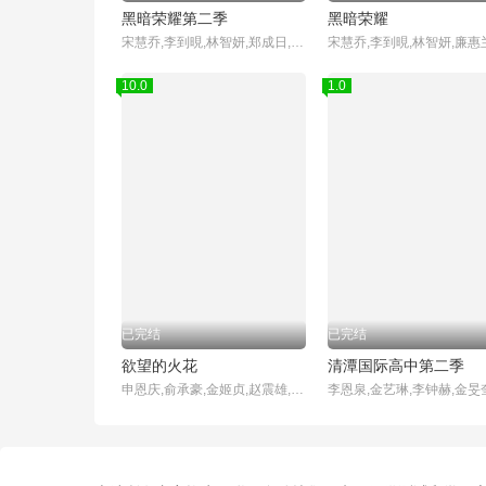
黑暗荣耀第二季
黑暗荣耀
宋慧乔,李到晛,林智妍,郑成日,廉惠兰,朴成焄,金赫拉,车珠英,郑知晓,辛睿恩
10.0
1.0
已完结
已完结
欲望的火花
清潭国际高中第二季
申恩庆,俞承豪,金姬贞,赵震雄,徐雨,赵敏基,李顺载,白日燮,李孝春,金炳基,李甫姫,赵成夏