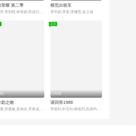
暗荣耀 第二季
模范出租车
宋慧乔,李到晛,林智妍,郑成日,廉惠兰,朴成焄,金赫拉,车珠英,郑知晓,辛睿恩
李帝勋,李絮,李娜恩,金义城
2.0
结
已完结
作剧之吻
请回答1988
金贤重,郑素敏,姜南吉,李泰成,尹胜雅
李惠利,朴宝剑,柳俊烈,高庚杓,成东日,李一花,金成钧,罗美兰,李美妍,金善映,安在洪