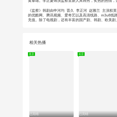
黄泰雄。李正夏饰演监察室新人具韩秀，炙热的热情，
《监察》韩剧由
申河均
晋久
李正河
赵雅兰
主演
权英
的优酷网、腾讯视频、爱奇艺以及高清线路、m3u8线
充值。除了电视剧，还有丰富的国产剧、韩剧、欧美剧
相关热播
8.0
4.0
已完结
已完结