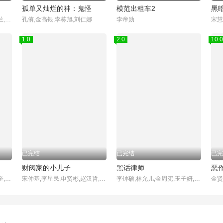
孤单又灿烂的神：鬼怪
模范出租车2
黑
宋慧乔,李到晛,林智妍,廉惠兰,朴成焄,郑星一,金赫拉,车珠英,金建右
孔侑,金高银,李栋旭,刘仁娜
李帝勋
1.0
2.0
10.0
已完结
已完结
已完
财阀家的小儿子
黑话律师
恶
李恩泉,金艺琳,李钟赫,金旻奎,원규빈,张德洙,박시우,张宋允
宋仲基,李星民,申贤彬,赵汉哲,金贞兰,朴智炫,姜基栋,金南熙,黄美英,金英在,姜吉宇
李钟硕,林允儿,金周宪,玉子妍,杨景元,郭东延,吴义植,李宥俊