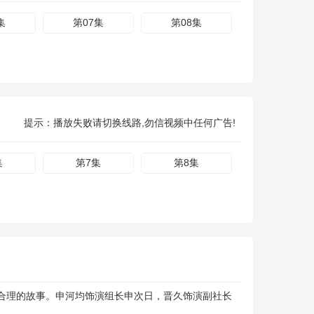
集
第07集
第08集
提示：播放失败请切换线路,勿信视频中任何广告!
集
第7集
第8集
合理的故事。申河均饰演组长申次日，晋久饰演副社长