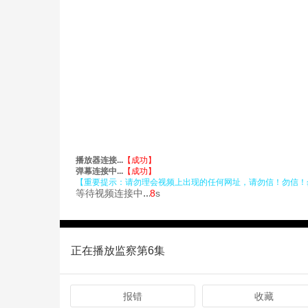
正在播放监察第6集
报错
收藏