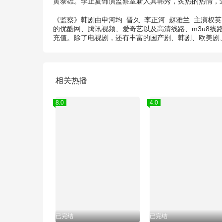
黄泰雄。李正夏饰演监察室新人具韩秀，炙热的热情，
《监察》韩剧由
申河均
晋久
李正河
赵雅兰
主演
权英
的优酷网、腾讯视频、爱奇艺以及高清线路、m3u8线
充值。除了电视剧，还有丰富的国产剧、韩剧、欧美剧
相关热播
8.0
4.0
已完结
已完结