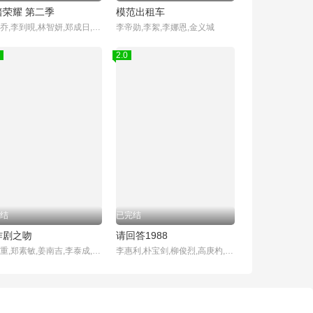
暗荣耀 第二季
模范出租车
宋慧乔,李到晛,林智妍,郑成日,廉惠兰,朴成焄,金赫拉,车珠英,郑知晓,辛睿恩
李帝勋,李絮,李娜恩,金义城
2.0
结
已完结
作剧之吻
请回答1988
金贤重,郑素敏,姜南吉,李泰成,尹胜雅
李惠利,朴宝剑,柳俊烈,高庚杓,成东日,李一花,金成钧,罗美兰,李美妍,金善映,安在洪