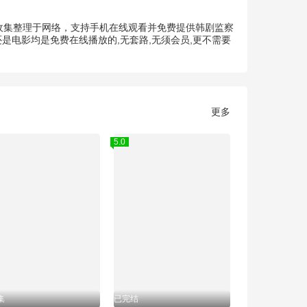
狐收集整理于网络，支持手机在线观看并免费提供韩剧监察
是电影均是免费在线播放的,无套路,无须会员,更不需要
更多
5.0
集
已完结