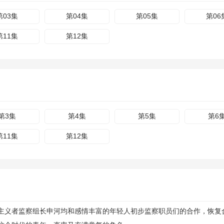
第03集
第04集
第05集
第06
第11集
第12集
第3集
第4集
第5集
第6
第11集
第12集
义者监察组长申河均和感情丰富的年轻人初步监察职员们的合作，恢复