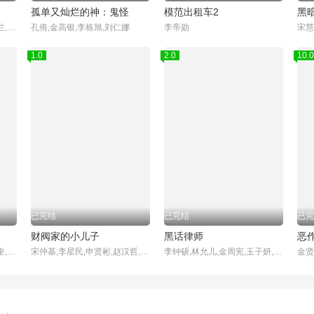
孤单又灿烂的神：鬼怪
模范出租车2
黑
宋慧乔,李到晛,林智妍,廉惠兰,朴成焄,郑星一,金赫拉,车珠英,金建右
孔侑,金高银,李栋旭,刘仁娜
李帝勋
1.0
2.0
10.0
已完结
已完结
已完
财阀家的小儿子
黑话律师
恶
李恩泉,金艺琳,李钟赫,金旻奎,원규빈,张德洙,박시우,张宋允
宋仲基,李星民,申贤彬,赵汉哲,金贞兰,朴智炫,姜基栋,金南熙,黄美英,金英在,姜吉宇
李钟硕,林允儿,金周宪,玉子妍,杨景元,郭东延,吴义植,李宥俊