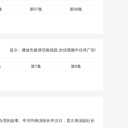
集
第07集
第08集
提示：播放失败请切换线路,勿信视频中任何广告!
集
第7集
第8集
合理的故事。申河均饰演组长申次日，晋久饰演副社长