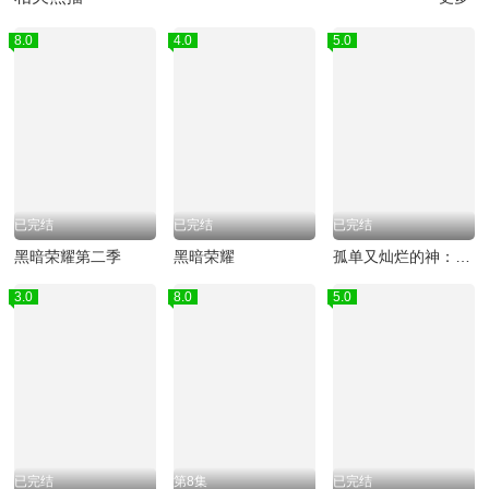
8.0
4.0
5.0
已完结
已完结
已完结
黑暗荣耀第二季
黑暗荣耀
孤单又灿烂的神：鬼怪
3.0
8.0
5.0
已完结
第8集
已完结