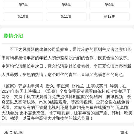
第7集
第8集
第9集
第10集
第11集
第12集
剧情介绍
不正之风蔓延的建筑公司监察室，通过冷静的原则主义者监察组长
申河均和感情丰富的年轻人初步监察职员们的合作，恢复合理的故事。
申河均饰演组长申次日，晋久饰演副社长黄泰雄。李正夏饰演监察室新
人具韩秀，炙热的热情，这个时代的青年，直率又充满意气的角色。
《监察》韩剧由
申河均
晋久
李正河
赵雅兰
主演
权英日
导演，在
2024年韩国上映播出! 《监察》全集免费高清观看由茶杯狐收集整理于
网络，支持手机在线观看并免费提供韩剧监察的优酷网、腾讯视频、爱
奇艺以及高清线路、m3u8线路观看、等高清视频、全部全集在线免费
观看。本站所有的不管是电视剧还是电影均是免费在线播放的,无套路,
无须会员,更不需要充值。除了电视剧，还有丰富的国产剧、韩剧、欧美
剧、动漫、以及各种高清大片和搞笑的综艺节目！
相关热播
更多