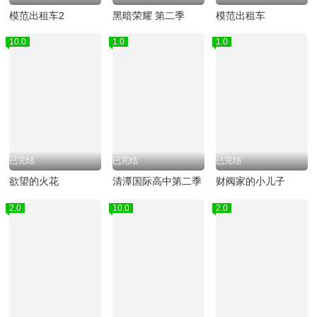
模范出租车2
黑暗荣耀 第二季
模范出租车
10.0
1.0
1.0
已完结
已完结
已完结
欲望的火花
清潭国际高中第二季
财阀家的小儿子
2.0
10.0
2.0