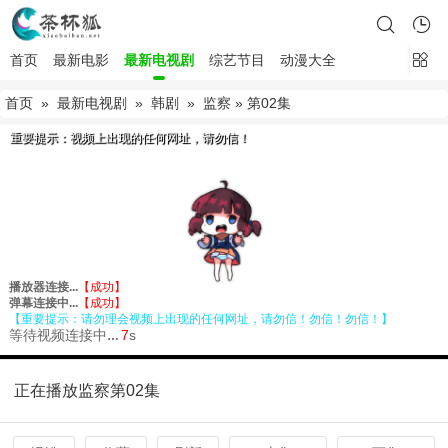
首页
最新电影
最新电视剧
综艺节目
动漫大全
首页
»
最新电视剧
»
韩剧
»
监察
» 第02集
正在播放监察第02集