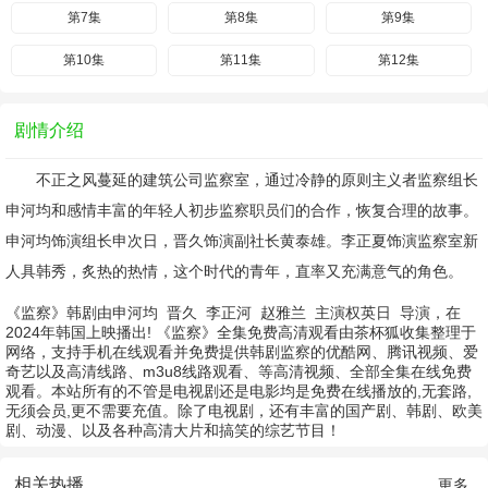
第7集
第8集
第9集
第10集
第11集
第12集
剧情介绍
不正之风蔓延的建筑公司监察室，通过冷静的原则主义者监察组长
申河均和感情丰富的年轻人初步监察职员们的合作，恢复合理的故事。
申河均饰演组长申次日，晋久饰演副社长黄泰雄。李正夏饰演监察室新
人具韩秀，炙热的热情，这个时代的青年，直率又充满意气的角色。
《监察》韩剧由
申河均
晋久
李正河
赵雅兰
主演
权英日
导演，在
2024年韩国上映播出! 《监察》全集免费高清观看由茶杯狐收集整理于
网络，支持手机在线观看并免费提供韩剧监察的优酷网、腾讯视频、爱
奇艺以及高清线路、m3u8线路观看、等高清视频、全部全集在线免费
观看。本站所有的不管是电视剧还是电影均是免费在线播放的,无套路,
无须会员,更不需要充值。除了电视剧，还有丰富的国产剧、韩剧、欧美
剧、动漫、以及各种高清大片和搞笑的综艺节目！
相关热播
更多