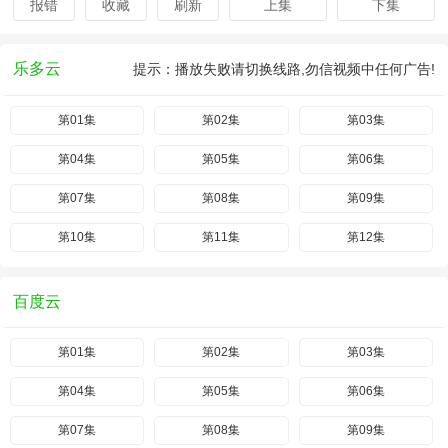
报错
收藏
刷新
上集
下集
乐多云
提示：播放失败请切换线路,勿信视频中任何广告!
第01集
第02集
第03集
第04集
第05集
第06集
第07集
第08集
第09集
第10集
第11集
第12集
百度云
第01集
第02集
第03集
第04集
第05集
第06集
第07集
第08集
第09集