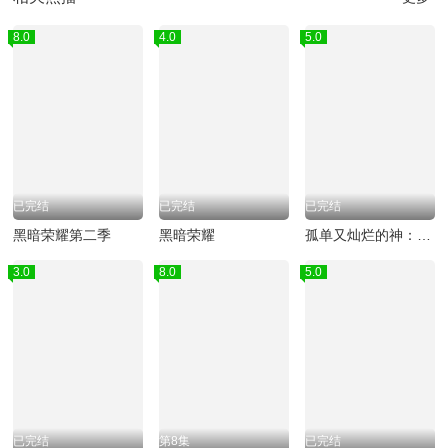
8.0
4.0
5.0
已完结
已完结
已完结
黑暗荣耀第二季
黑暗荣耀
孤单又灿烂的神：鬼怪
3.0
8.0
5.0
已完结
第8集
已完结