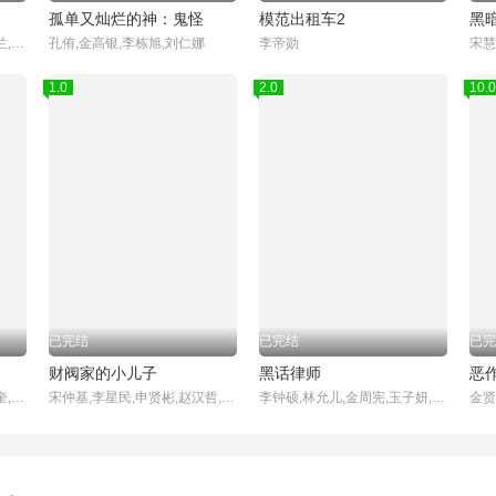
孤单又灿烂的神：鬼怪
模范出租车2
黑
宋慧乔,李到晛,林智妍,廉惠兰,朴成焄,郑星一,金赫拉,车珠英,金建右
孔侑,金高银,李栋旭,刘仁娜
李帝勋
1.0
2.0
10.0
已完结
已完结
已完
财阀家的小儿子
黑话律师
恶
李恩泉,金艺琳,李钟赫,金旻奎,원규빈,张德洙,박시우,张宋允
宋仲基,李星民,申贤彬,赵汉哲,金贞兰,朴智炫,姜基栋,金南熙,黄美英,金英在,姜吉宇
李钟硕,林允儿,金周宪,玉子妍,杨景元,郭东延,吴义植,李宥俊