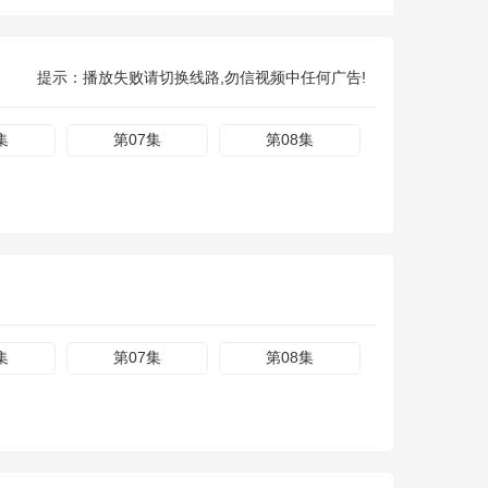
提示：播放失败请切换线路,勿信视频中任何广告!
集
第07集
第08集
集
第07集
第08集