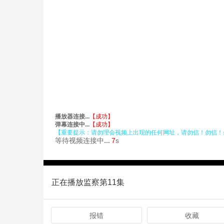
正在播放监察第11集
报错
收藏