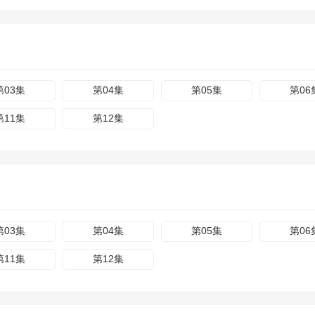
第03集
第04集
第05集
第06
第11集
第12集
第03集
第04集
第05集
第06
第11集
第12集