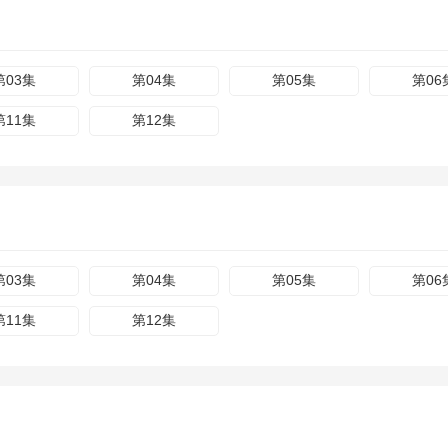
第03集
第04集
第05集
第06
第11集
第12集
第03集
第04集
第05集
第06
第11集
第12集