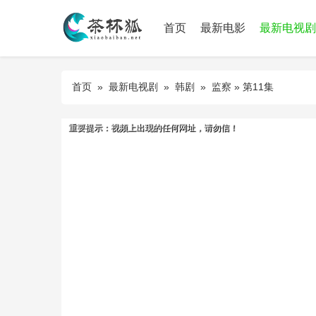
首页
最新电影
最新电视剧
首页
»
最新电视剧
»
韩剧
»
监察
» 第11集