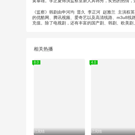
黄泰雄。李正夏饰演监察室新人具韩秀，炙热的热情，
《监察》韩剧由
申河均
晋久
李正河
赵雅兰
主演
权英
的优酷网、腾讯视频、爱奇艺以及高清线路、m3u8线
充值。除了电视剧，还有丰富的国产剧、韩剧、欧美剧
相关热播
8.0
4.0
已完结
已完结