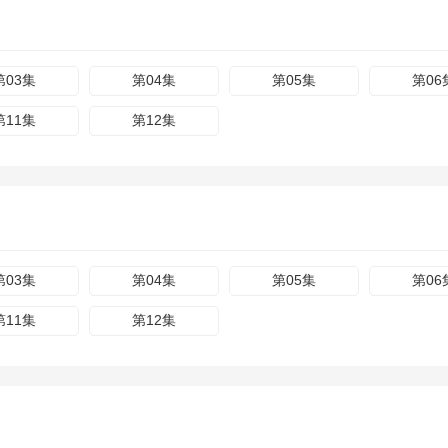
第03集
第04集
第05集
第06
第11集
第12集
第03集
第04集
第05集
第06
第11集
第12集