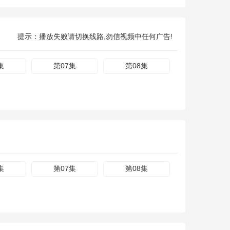
提示：播放失败请切换线路,勿信视频中任何广告!
集
第07集
第08集
集
第07集
第08集