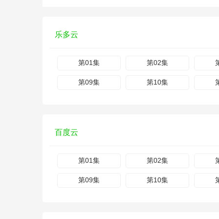
乐多云
第01集
第02集
第09集
第10集
百度云
第01集
第02集
第09集
第10集