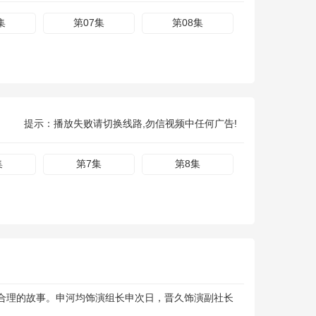
集
第07集
第08集
提示：播放失败请切换线路,勿信视频中任何广告!
集
第7集
第8集
合理的故事。申河均饰演组长申次日，晋久饰演副社长