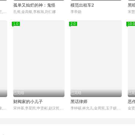
孤单又灿烂的神：鬼怪
模范出租车2
黑
宋慧乔,李到晛,林智妍,廉惠兰,朴成焄,郑星一,金赫拉,车珠英,金建右
孔侑,金高银,李栋旭,刘仁娜
李帝勋
1.0
2.0
10.0
已完结
已完结
已完
财阀家的小儿子
黑话律师
恶
李恩泉,金艺琳,李钟赫,金旻奎,원규빈,张德洙,박시우,张宋允
宋仲基,李星民,申贤彬,赵汉哲,金贞兰,朴智炫,姜基栋,金南熙,黄美英,金英在,姜吉宇
李钟硕,林允儿,金周宪,玉子妍,杨景元,郭东延,吴义植,李宥俊