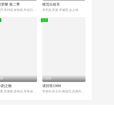
暗荣耀 第二季
模范出租车
宋慧乔,李到晛,林智妍,郑成日,廉惠兰,朴成焄,金赫拉,车珠英,郑知晓,辛睿恩
李帝勋,李絮,李娜恩,金义城
2.0
结
已完结
作剧之吻
请回答1988
金贤重,郑素敏,姜南吉,李泰成,尹胜雅
李惠利,朴宝剑,柳俊烈,高庚杓,成东日,李一花,金成钧,罗美兰,李美妍,金善映,安在洪