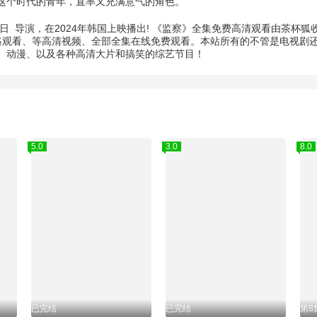
这个时代的青年，直率又充满意气的角色。
日
导演，在2024年韩国上映播出! 《监察》全集免费高清观看由茶杯
路观看、等高清视频、全部全集在线免费观看。本站所有的不管是电视剧还
、动漫、以及各种高清大片和搞笑的综艺节目！
5.0
3.0
8.0
已完结
已完结
第8