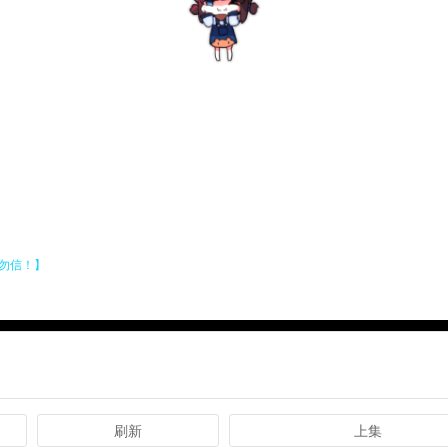
刷新
上集