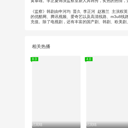
黄泰雄。李正夏饰演监察室新人具韩秀，炙热的热情，
《监察》韩剧由
申河均
晋久
李正河
赵雅兰
主演
权英
的优酷网、腾讯视频、爱奇艺以及高清线路、m3u8线
充值。除了电视剧，还有丰富的国产剧、韩剧、欧美剧
相关热播
8.0
4.0
已完结
已完结