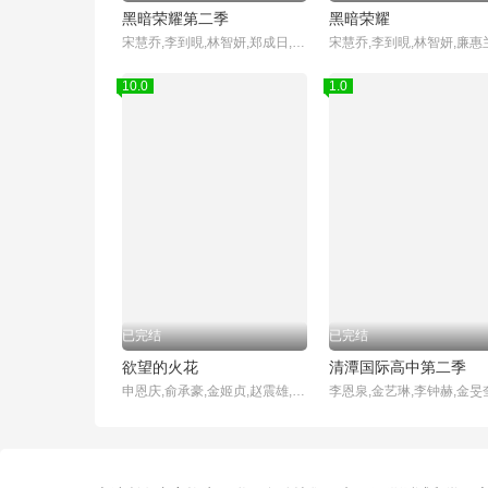
黑暗荣耀第二季
黑暗荣耀
宋慧乔,李到晛,林智妍,郑成日,廉惠兰,朴成焄,金赫拉,车珠英,郑知晓,辛睿恩
10.0
1.0
已完结
已完结
欲望的火花
清潭国际高中第二季
申恩庆,俞承豪,金姬贞,赵震雄,徐雨,赵敏基,李顺载,白日燮,李孝春,金炳基,李甫姫,赵成夏