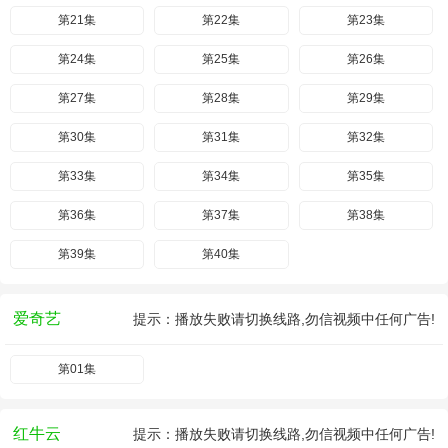
第21集
第22集
第23集
第24集
第25集
第26集
第27集
第28集
第29集
第30集
第31集
第32集
第33集
第34集
第35集
第36集
第37集
第38集
第39集
第40集
爱奇艺
提示：播放失败请切换线路,勿信视频中任何广告!
第01集
红牛云
提示：播放失败请切换线路,勿信视频中任何广告!