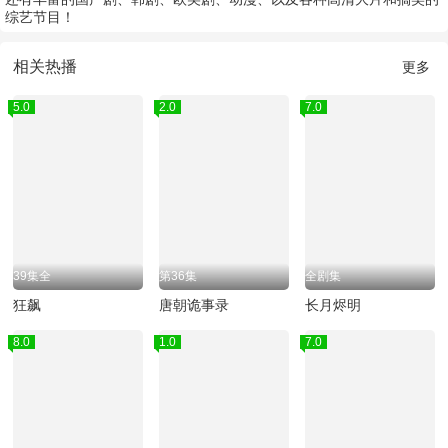
综艺节目！
相关热播
更多
5.0
2.0
7.0
39集全
第36集
全剧集
狂飙
唐朝诡事录
长月烬明
8.0
1.0
7.0