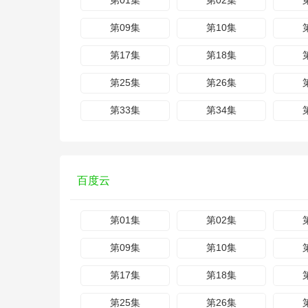
第01集
第02集
第09集
第10集
第17集
第18集
第25集
第26集
第33集
第34集
百度云
第01集
第02集
第09集
第10集
第17集
第18集
第25集
第26集