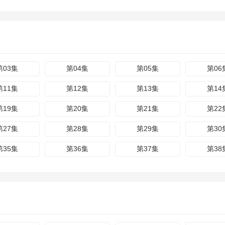
第03集
第04集
第05集
第06
第11集
第12集
第13集
第14
第19集
第20集
第21集
第22
第27集
第28集
第29集
第30
第35集
第36集
第37集
第38