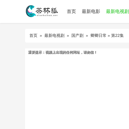
首页
最新电影
最新电视剧
首页
»
最新电视剧
»
国产剧
»
卿卿日常
» 第22集