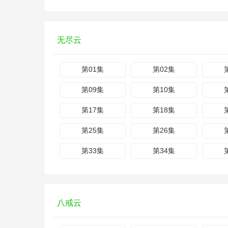
无尽云
第01集
第02集
第09集
第10集
第17集
第18集
第25集
第26集
第33集
第34集
八戒云