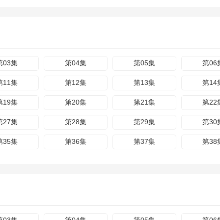
第03集
第04集
第05集
第06
第11集
第12集
第13集
第14
第19集
第20集
第21集
第22
第27集
第28集
第29集
第30
第35集
第36集
第37集
第38