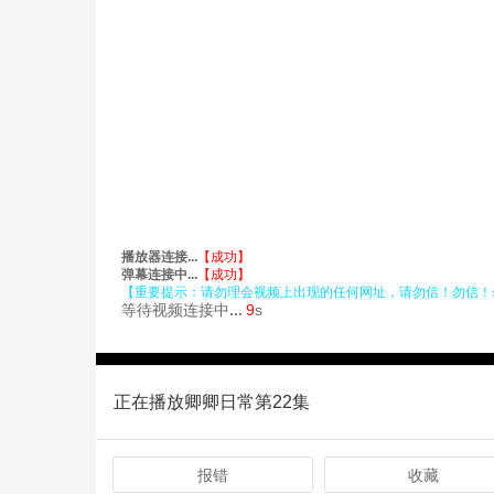
正在播放卿卿日常第22集
报错
收藏