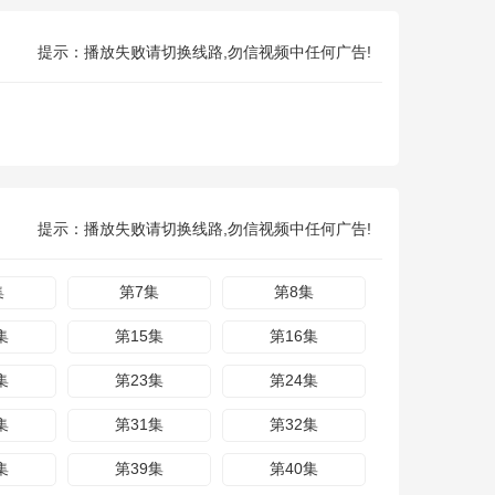
提示：播放失败请切换线路,勿信视频中任何广告!
提示：播放失败请切换线路,勿信视频中任何广告!
集
第7集
第8集
集
第15集
第16集
集
第23集
第24集
集
第31集
第32集
集
第39集
第40集