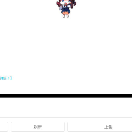
刷新
上集