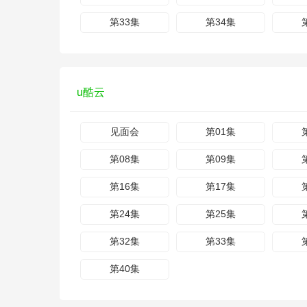
第33集
第34集
u酷云
见面会
第01集
第08集
第09集
第16集
第17集
第24集
第25集
第32集
第33集
第40集