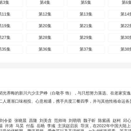
第3集
第4集
第5集
第6
第11集
第12集
第13集
第14
第19集
第20集
第21集
第22
第27集
第28集
第29集
第30
第35集
第36集
第37集
第38
韬光养晦的新川六少主尹峥（白敬亭 饰），与只想努力落选、在老家安逸
二人逐渐口味相投、心意相通，携手共度三餐四季，并与其他性格命运各
刘令姿
张晓晨
昌隆
刘美含
范帅琦
刘萌萌
魏子昕
陈紫函
赵柯
邱
瑞
许涛
马昊
付磊
岳旸
李彧
主演
赵启辰
导演，在2022年中国大陆