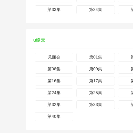
第33集
第34集
u酷云
见面会
第01集
第08集
第09集
第16集
第17集
第24集
第25集
第32集
第33集
第40集