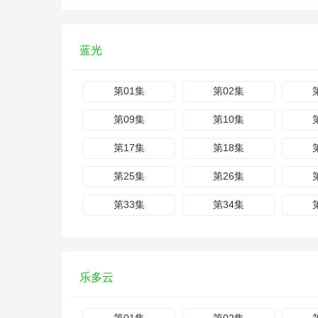
蓝光
第01集
第02集
第09集
第10集
第17集
第18集
第25集
第26集
第33集
第34集
乐多云