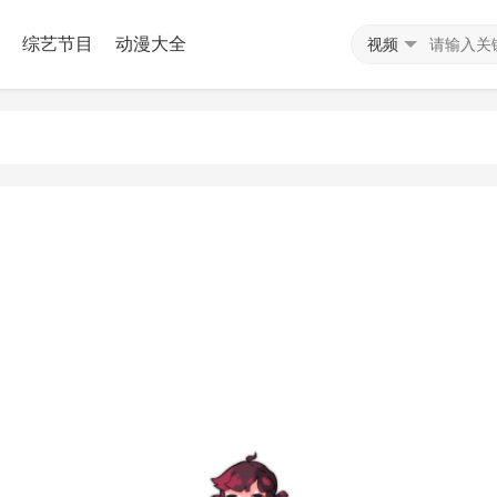
综艺节目
动漫大全
视频