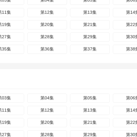
第03集
第04集
第05集
第06
第11集
第12集
第13集
第14
第19集
第20集
第21集
第22
第27集
第28集
第29集
第30
第35集
第36集
第37集
第38
第03集
第04集
第05集
第06
第11集
第12集
第13集
第14
第19集
第20集
第21集
第22
第27集
第28集
第29集
第30