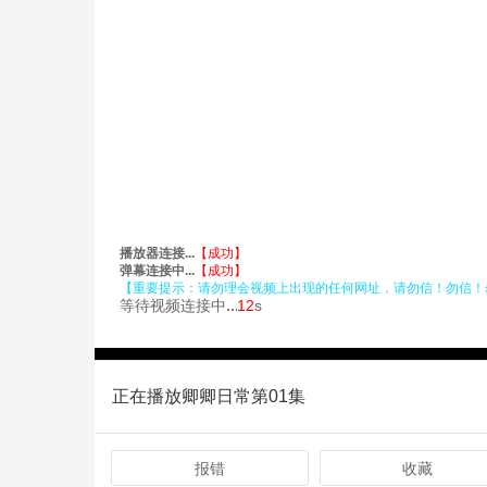
正在播放卿卿日常第01集
报错
收藏