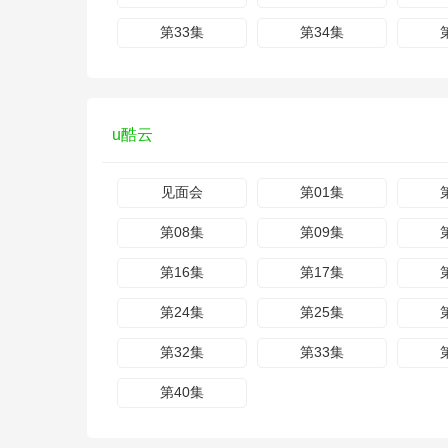
第33集
第34集
u酷云
见面会
第01集
第08集
第09集
第16集
第17集
第24集
第25集
第32集
第33集
第40集