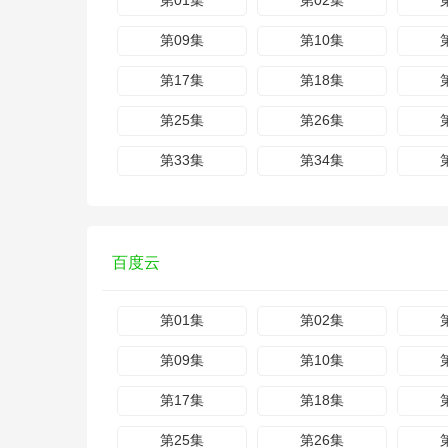
第01集
第02集
第09集
第10集
第17集
第18集
第25集
第26集
第33集
第34集
百度云
第01集
第02集
第09集
第10集
第17集
第18集
第25集
第26集