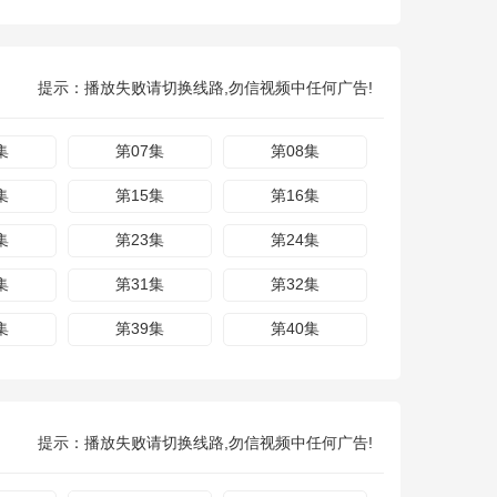
提示：播放失败请切换线路,勿信视频中任何广告!
集
第07集
第08集
集
第15集
第16集
集
第23集
第24集
集
第31集
第32集
集
第39集
第40集
提示：播放失败请切换线路,勿信视频中任何广告!