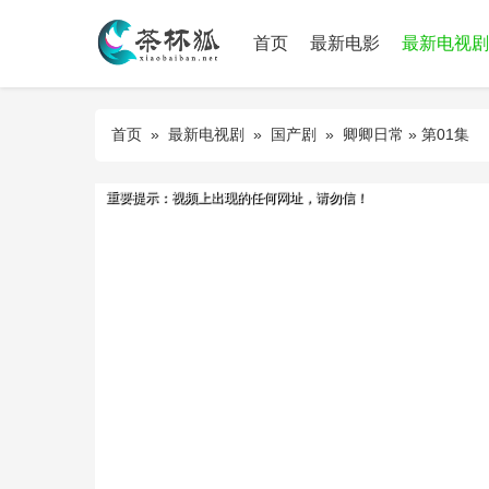
首页
最新电影
最新电视剧
首页
»
最新电视剧
»
国产剧
»
卿卿日常
» 第01集