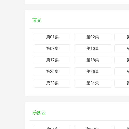
蓝光
第01集
第02集
第09集
第10集
第17集
第18集
第25集
第26集
第33集
第34集
乐多云