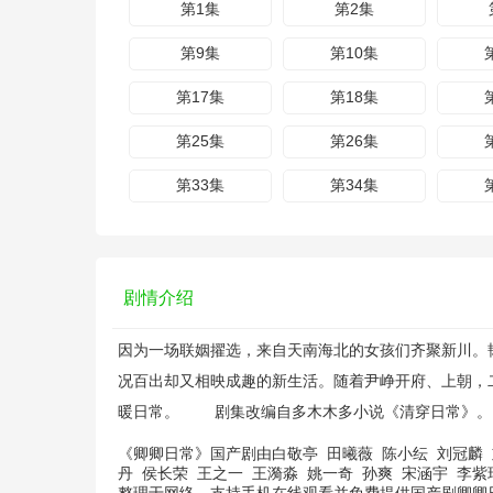
第1集
第2集
第9集
第10集
第17集
第18集
第25集
第26集
第33集
第34集
剧情介绍
因为一场联姻擢选，来自天南海北的女孩们齐聚新川。
况百出却又相映成趣的新生活。随着尹峥开府、上朝，
暖日常。 剧集改编自多木木多小说《清穿日常》。
《卿卿日常》国产剧由
白敬亭
田曦薇
陈小纭
刘冠麟
丹
侯长荣
王之一
王漪淼
姚一奇
孙爽
宋涵宇
李紫