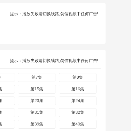
提示：播放失败请切换线路,勿信视频中任何广告!
提示：播放失败请切换线路,勿信视频中任何广告!
集
第7集
第8集
集
第15集
第16集
集
第23集
第24集
集
第31集
第32集
集
第39集
第40集