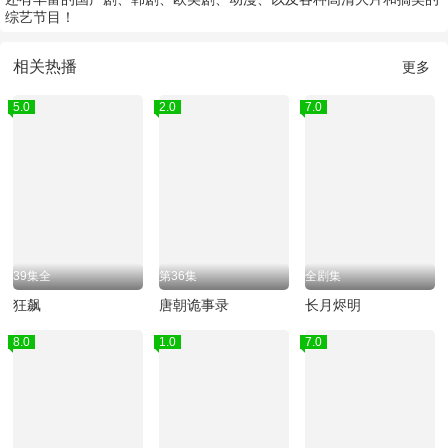
综艺节目！
相关热播
更多
5.0
2.0
7.0
39集全
第36集
全剧集
狂飙
唐朝诡事录
长月烬明
8.0
1.0
7.0