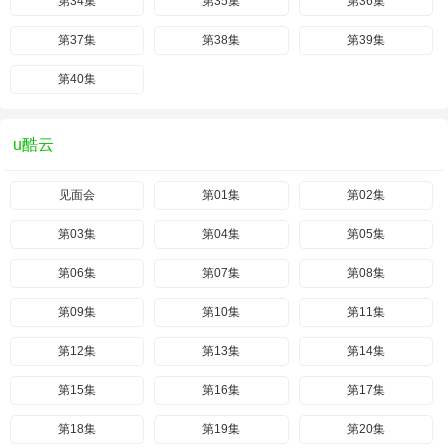
第34集
第35集
第36集
第37集
第38集
第39集
第40集
u酷云
见面会
第01集
第02集
第03集
第04集
第05集
第06集
第07集
第08集
第09集
第10集
第11集
第12集
第13集
第14集
第15集
第16集
第17集
第18集
第19集
第20集