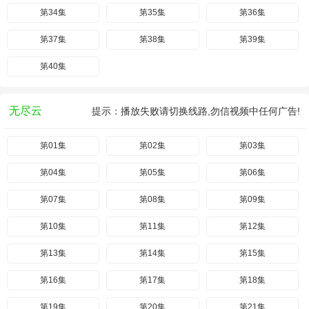
第34集
第35集
第36集
第37集
第38集
第39集
第40集
无尽云
提示：播放失败请切换线路,勿信视频中任何广告!
第01集
第02集
第03集
第04集
第05集
第06集
第07集
第08集
第09集
第10集
第11集
第12集
第13集
第14集
第15集
第16集
第17集
第18集
第19集
第20集
第21集