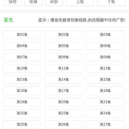
报错
收藏
刷新
上集
下集
蓝光
提示：播放失败请切换线路,勿信视频中任何广告!
第01集
第02集
第03集
第04集
第05集
第06集
第07集
第08集
第09集
第10集
第11集
第12集
第13集
第14集
第15集
第16集
第17集
第18集
第19集
第20集
第21集
第22集
第23集
第24集
第25集
第26集
第27集