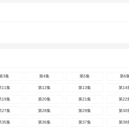
第3集
第4集
第5集
第6
第11集
第12集
第13集
第14
第19集
第20集
第21集
第22
第27集
第28集
第29集
第30
第35集
第36集
第37集
第38