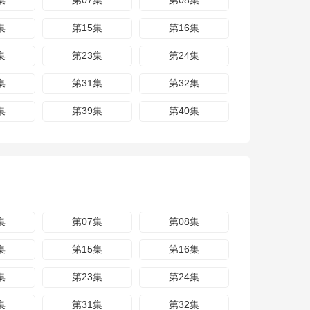
集
第07集
第08集
集
第15集
第16集
集
第23集
第24集
集
第31集
第32集
集
第39集
第40集
集
第07集
第08集
集
第15集
第16集
集
第23集
第24集
集
第31集
第32集