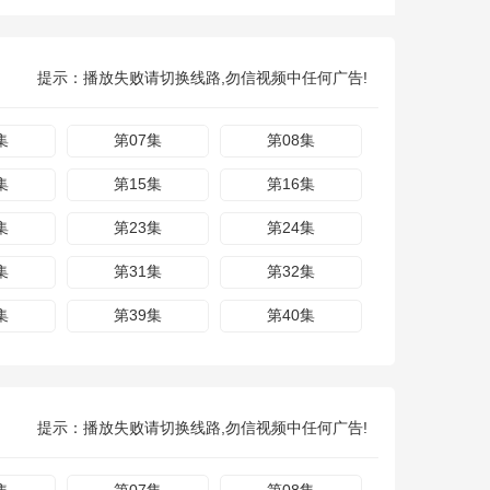
提示：播放失败请切换线路,勿信视频中任何广告!
集
第07集
第08集
集
第15集
第16集
集
第23集
第24集
集
第31集
第32集
集
第39集
第40集
提示：播放失败请切换线路,勿信视频中任何广告!