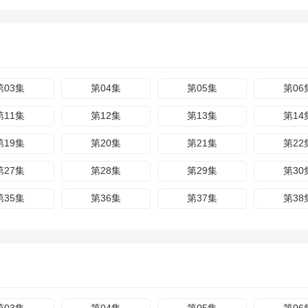
第03集
第04集
第05集
第06
第11集
第12集
第13集
第14
第19集
第20集
第21集
第22
第27集
第28集
第29集
第30
第35集
第36集
第37集
第38