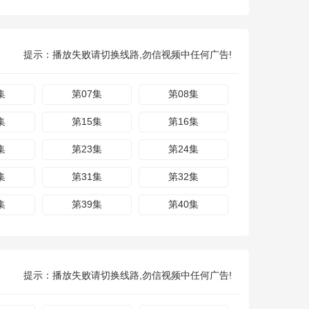
提示：播放失败请切换线路,勿信视频中任何广告!
集
第07集
第08集
集
第15集
第16集
集
第23集
第24集
集
第31集
第32集
集
第39集
第40集
提示：播放失败请切换线路,勿信视频中任何广告!