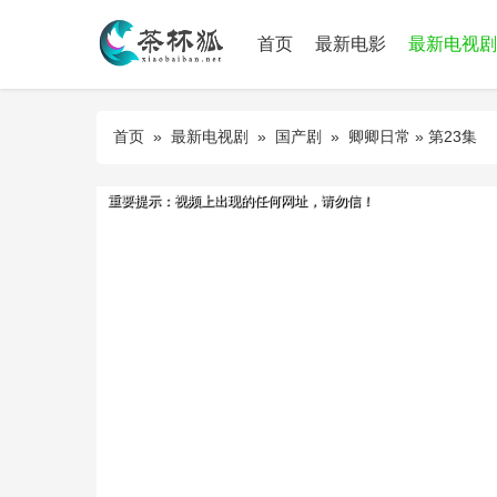
首页
最新电影
最新电视剧
首页
»
最新电视剧
»
国产剧
»
卿卿日常
» 第23集