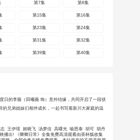
集
第7集
第8集
集
第15集
第16集
集
第23集
第24集
集
第31集
第32集
集
第39集
第40集
度日的李薇（田曦薇 饰）意外结缘，共同开启了一段状
异的兄弟姐妹们相伴成长，一起书写着新川大家庭的温
心志
王伊瑶
姬晓飞
汤梦佳
高曙光
喻恩泰
胡可
胡丹
上映播出! 《卿卿日常》全集免费高清观看由茶杯狐收集