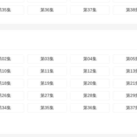
第35集
第36集
第37集
第38
第02集
第03集
第04集
第05
第10集
第11集
第12集
第13
第18集
第19集
第20集
第21
第26集
第27集
第28集
第29
第34集
第35集
第36集
第37