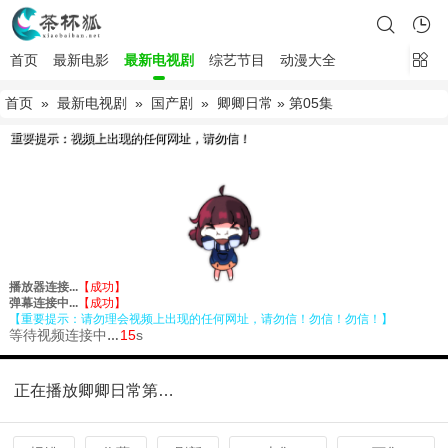
首页
最新电影
最新电视剧
综艺节目
动漫大全
首页
»
最新电视剧
»
国产剧
»
卿卿日常
» 第05集
正在播放卿卿日常第05集