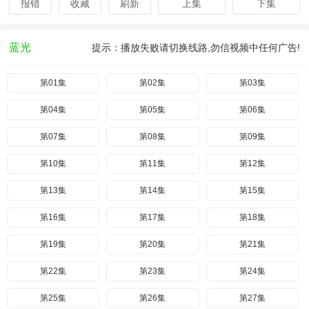
报错
收藏
刷新
上集
下集
蓝光
提示：播放失败请切换线路,勿信视频中任何广告!
第01集
第02集
第03集
第04集
第05集
第06集
第07集
第08集
第09集
第10集
第11集
第12集
第13集
第14集
第15集
第16集
第17集
第18集
第19集
第20集
第21集
第22集
第23集
第24集
第25集
第26集
第27集