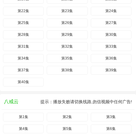
第22集
第23集
第24集
第25集
第26集
第27集
第28集
第29集
第30集
第31集
第32集
第33集
第34集
第35集
第36集
第37集
第38集
第39集
第40集
八戒云
提示：播放失败请切换线路,勿信视频中任何广告!
第1集
第2集
第3集
第4集
第5集
第6集