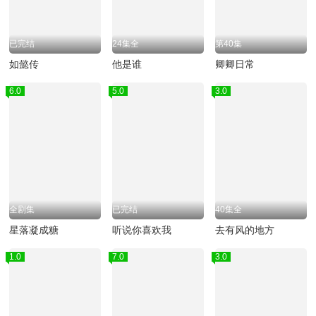
已完结
24集全
第40集
如懿传
他是谁
卿卿日常
6.0
5.0
3.0
全剧集
已完结
40集全
星落凝成糖
听说你喜欢我
去有风的地方
1.0
7.0
3.0