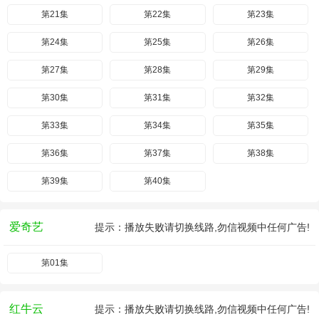
第21集
第22集
第23集
第24集
第25集
第26集
第27集
第28集
第29集
第30集
第31集
第32集
第33集
第34集
第35集
第36集
第37集
第38集
第39集
第40集
爱奇艺
提示：播放失败请切换线路,勿信视频中任何广告!
第01集
红牛云
提示：播放失败请切换线路,勿信视频中任何广告!