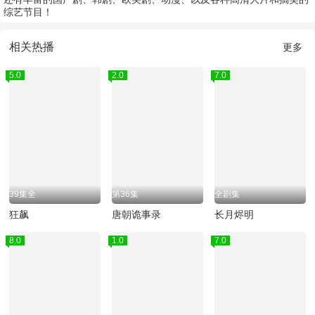
综艺节目！
相关热播
更多
5.0
2.0
7.0
39集全
第36集
全剧集
狂飙
唐朝诡事录
长月烬明
8.0
1.0
7.0