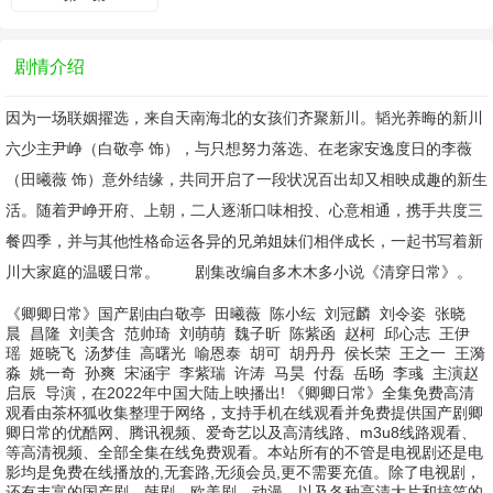
剧情介绍
因为一场联姻擢选，来自天南海北的女孩们齐聚新川。韬光养晦的新川
六少主尹峥（白敬亭 饰），与只想努力落选、在老家安逸度日的李薇
（田曦薇 饰）意外结缘，共同开启了一段状况百出却又相映成趣的新生
活。随着尹峥开府、上朝，二人逐渐口味相投、心意相通，携手共度三
餐四季，并与其他性格命运各异的兄弟姐妹们相伴成长，一起书写着新
川大家庭的温暖日常。 剧集改编自多木木多小说《清穿日常》。
《卿卿日常》国产剧由
白敬亭
田曦薇
陈小纭
刘冠麟
刘令姿
张晓
晨
昌隆
刘美含
范帅琦
刘萌萌
魏子昕
陈紫函
赵柯
邱心志
王伊
瑶
姬晓飞
汤梦佳
高曙光
喻恩泰
胡可
胡丹丹
侯长荣
王之一
王漪
淼
姚一奇
孙爽
宋涵宇
李紫瑞
许涛
马昊
付磊
岳旸
李彧
主演
赵
启辰
导演，在2022年中国大陆上映播出! 《卿卿日常》全集免费高清
观看由茶杯狐收集整理于网络，支持手机在线观看并免费提供国产剧卿
卿日常的优酷网、腾讯视频、爱奇艺以及高清线路、m3u8线路观看、
等高清视频、全部全集在线免费观看。本站所有的不管是电视剧还是电
影均是免费在线播放的,无套路,无须会员,更不需要充值。除了电视剧，
还有丰富的国产剧、韩剧、欧美剧、动漫、以及各种高清大片和搞笑的