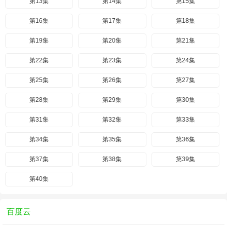
第13集
第14集
第15集
第16集
第17集
第18集
第19集
第20集
第21集
第22集
第23集
第24集
第25集
第26集
第27集
第28集
第29集
第30集
第31集
第32集
第33集
第34集
第35集
第36集
第37集
第38集
第39集
第40集
百度云