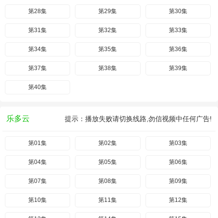
第28集
第29集
第30集
第31集
第32集
第33集
第34集
第35集
第36集
第37集
第38集
第39集
第40集
乐多云
提示：播放失败请切换线路,勿信视频中任何广告!
第01集
第02集
第03集
第04集
第05集
第06集
第07集
第08集
第09集
第10集
第11集
第12集