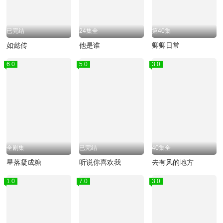
已完结
24集全
第40集
如懿传
他是谁
卿卿日常
6.0
5.0
3.0
全剧集
已完结
40集全
星落凝成糖
听说你喜欢我
去有风的地方
1.0
7.0
3.0