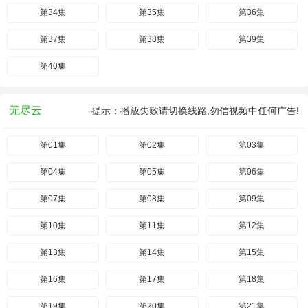
第34集
第35集
第36集
第37集
第38集
第39集
第40集
无尽云
提示：播放失败请切换线路,勿信视频中任何广告!
第01集
第02集
第03集
第04集
第05集
第06集
第07集
第08集
第09集
第10集
第11集
第12集
第13集
第14集
第15集
第16集
第17集
第18集
第19集
第20集
第21集