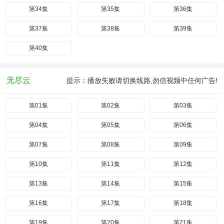
第34集
第35集
第36集
第37集
第38集
第39集
第40集
无尽云
提示：播放失败请切换线路,勿信视频中任何广告!
第01集
第02集
第03集
第04集
第05集
第06集
第07集
第08集
第09集
第10集
第11集
第12集
第13集
第14集
第15集
第16集
第17集
第18集
第19集
第20集
第21集