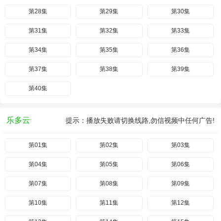
第28集
第29集
第30集
第31集
第32集
第33集
第34集
第35集
第36集
第37集
第38集
第39集
第40集
乐多云
提示：播放失败请切换线路,勿信视频中任何广告!
第01集
第02集
第03集
第04集
第05集
第06集
第07集
第08集
第09集
第10集
第11集
第12集