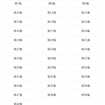
第7集
第8集
第9集
第10集
第11集
第12集
第13集
第14集
第15集
第16集
第17集
第18集
第19集
第20集
第21集
第22集
第23集
第24集
第25集
第26集
第27集
第28集
第29集
第30集
第31集
第32集
第33集
第34集
第35集
第36集
第37集
第38集
第39集
第40集