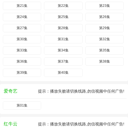
第21集
第22集
第23集
第24集
第25集
第26集
第27集
第28集
第29集
第30集
第31集
第32集
第33集
第34集
第35集
第36集
第37集
第38集
第39集
第40集
爱奇艺
提示：播放失败请切换线路,勿信视频中任何广告!
第01集
红牛云
提示：播放失败请切换线路,勿信视频中任何广告!