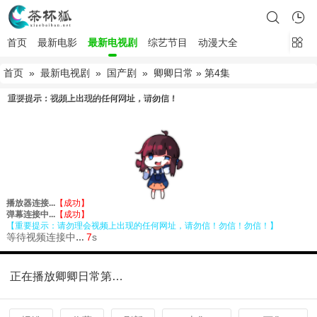
首页
最新电影
最新电视剧
综艺节目
动漫大全
首页
»
最新电视剧
»
国产剧
»
卿卿日常
» 第4集
正在播放卿卿日常第4集