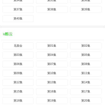
第34集
第35集
第36集
第37集
第38集
第39集
第40集
u酷云
见面会
第01集
第02集
第03集
第04集
第05集
第06集
第07集
第08集
第09集
第10集
第11集
第12集
第13集
第14集
第15集
第16集
第17集
第18集
第19集
第20集