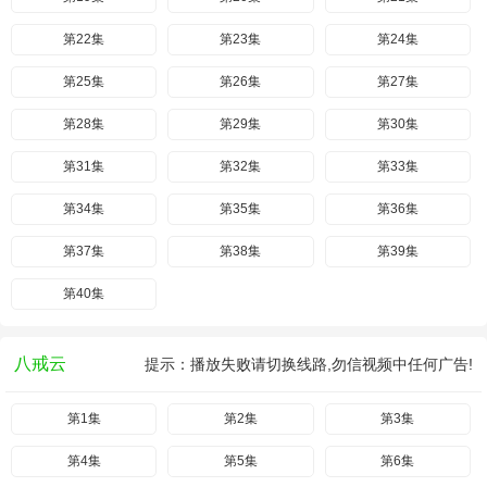
第22集
第23集
第24集
第25集
第26集
第27集
第28集
第29集
第30集
第31集
第32集
第33集
第34集
第35集
第36集
第37集
第38集
第39集
第40集
八戒云
提示：播放失败请切换线路,勿信视频中任何广告!
第1集
第2集
第3集
第4集
第5集
第6集