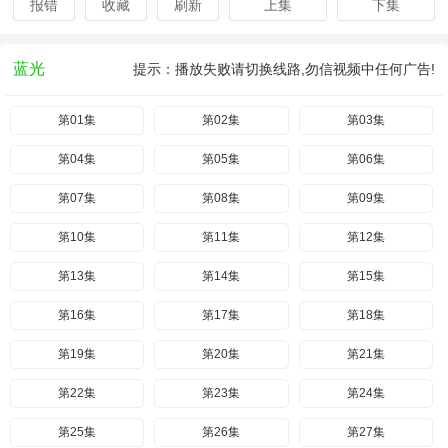
报错
收藏
刷新
上集
下集
蓝光
提示：播放失败请切换线路,勿信视频中任何广告!
第01集
第02集
第03集
第04集
第05集
第06集
第07集
第08集
第09集
第10集
第11集
第12集
第13集
第14集
第15集
第16集
第17集
第18集
第19集
第20集
第21集
第22集
第23集
第24集
第25集
第26集
第27集