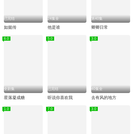
已完结
24集全
第40集
如懿传
他是谁
卿卿日常
6.0
5.0
3.0
全剧集
已完结
40集全
星落凝成糖
听说你喜欢我
去有风的地方
1.0
7.0
3.0