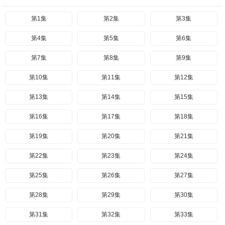
第1集
第2集
第3集
第4集
第5集
第6集
第7集
第8集
第9集
第10集
第11集
第12集
第13集
第14集
第15集
第16集
第17集
第18集
第19集
第20集
第21集
第22集
第23集
第24集
第25集
第26集
第27集
第28集
第29集
第30集
第31集
第32集
第33集