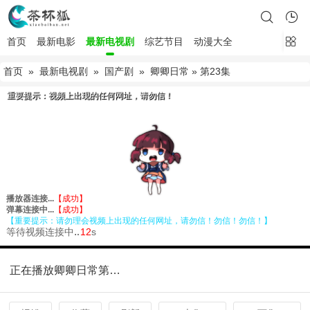
首页
最新电影
最新电视剧
综艺节目
动漫大全
首页
»
最新电视剧
»
国产剧
»
卿卿日常
» 第23集
正在播放卿卿日常第23集