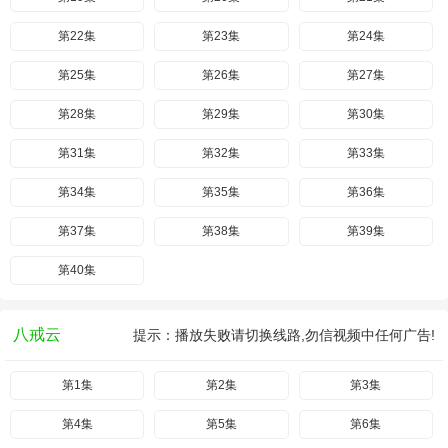
第22集
第23集
第24集
第25集
第26集
第27集
第28集
第29集
第30集
第31集
第32集
第33集
第34集
第35集
第36集
第37集
第38集
第39集
第40集
八戒云
提示：播放失败请切换线路,勿信视频中任何广告!
第1集
第2集
第3集
第4集
第5集
第6集